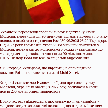
Українські переселенці зробили внесок у державну казну
Молдови, перевищивши 90 мільйонів доларів з моменту початку
повномасштабного вторгнення Росії 30.06.2026 03:20 Укрінформ
Від 2022 року громадяни України, які знайшли прихисток у
Молдові, переказали до молдовського бюджету приблизно 1,6
мільярда леїв, що еквівалентно понад 90 мільйонам доларів
США, як податкові платежі та соціальні відрахування.
Як інформує Укрінформ, цю інформацію оприлюднило
видання Point, посилаючись на дані Mold-Street.
Згідно зі статистикою Економічної ради при голові уряду
Молдови, українські біженці з 2022 року заснували в країні
понад 200 нових бізнес-підприємств.
Водночас, рада підкреслила, що, незважаючи на наявність у
молдовському законодавстві положень, що надають біженцям