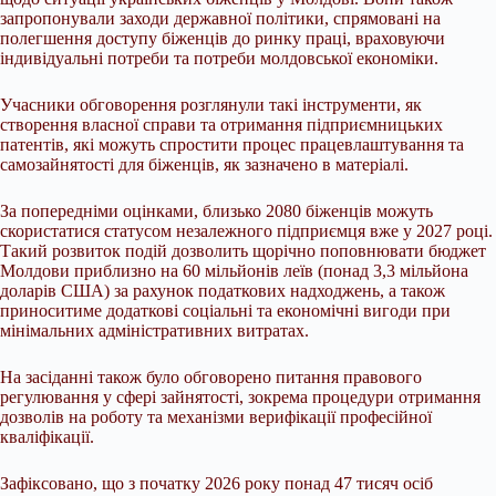
запропонували заходи державної політики, спрямовані на
полегшення доступу біженців до ринку праці, враховуючи
індивідуальні потреби та потреби молдовської економіки.
Учасники обговорення розглянули такі інструменти, як
створення власної справи та отримання підприємницьких
патентів, які можуть спростити процес працевлаштування та
самозайнятості для біженців, як зазначено в матеріалі.
За попередніми оцінками, близько 2080 біженців можуть
скористатися статусом незалежного підприємця вже у 2027 році.
Такий розвиток подій дозволить щорічно поповнювати бюджет
Молдови приблизно на 60 мільйонів леїв (понад 3,3 мільйона
доларів США) за рахунок податкових надходжень, а також
приноситиме додаткові соціальні та економічні вигоди при
мінімальних адміністративних витратах.
На засіданні також було обговорено питання правового
регулювання у сфері зайнятості, зокрема процедури отримання
дозволів на роботу та механізми верифікації професійної
кваліфікації.
Зафіксовано, що з початку 2026 року понад 47 тисяч осіб