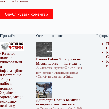
next time I comment.
Опублікувати коментар
Про сайт
Останні новини
Інформ
П
С
К
«Каталог
С
новин» —
Ракета Falcon 9 створила на
К
універсальни
Місяці кратер — його вже
и
й
зафіксували з орбіти
Станіслав Скрипник
Сер 6, 2026
інформаційни
ref=”content”> Український апарат
й портал, що
«Данурі» на місячній орбіті
збирає
сфотографував кратер у падінні
найважливіші
другого ступеня ракети Falcon 9 на
новини
поверхню супутника. Апарат…
України в
одному місці:
Динозаври мали б важити 3
економіку,
кілограми, але їхня вага
політику,
сягала тонни. Винними в
Станіслав Скрипник
Сер 6, 2026