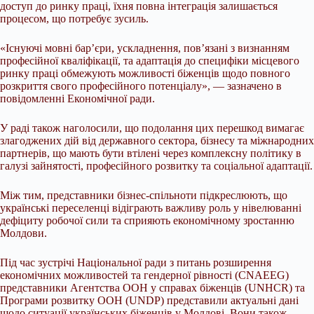
доступ до ринку праці, їхня повна інтеграція залишається
процесом, що потребує зусиль.
«Існуючі мовні бар’єри, ускладнення, пов’язані з визнанням
професійної кваліфікації, та адаптація до специфіки місцевого
ринку праці обмежують можливості біженців щодо повного
розкриття свого професійного потенціалу», — зазначено в
повідомленні Економічної ради.
У раді також наголосили, що подолання цих перешкод вимагає
злагоджених дій від державного сектора, бізнесу та міжнародних
партнерів, що мають бути втілені через комплексну політику в
галузі зайнятості, професійного розвитку та соціальної адаптації.
Між тим, представники бізнес-спільноти підкреслюють, що
українські переселенці відіграють важливу роль у нівелюванні
дефіциту робочої сили та сприяють економічному зростанню
Молдови.
Під час зустрічі Національної ради з питань розширення
економічних можливостей та гендерної рівності (CNAEEG)
представники Агентства ООН у справах біженців (UNHCR) та
Програми розвитку ООН (UNDP) представили актуальні дані
щодо ситуації українських біженців у Молдові. Вони також