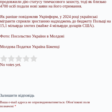
продовжили дію статусу тимчасового захисту, тоді як близько
4700 осіб подали нові заяви на його отримання.
Як раніше повідомляв Укрінформ, у 2024 році українські
мігранти сприяли зростанню надходжень до бюджету Польщі на
15,1 мільярда злотих (майже 4 мільярди доларів США).
Фото: Посольство України в Молдові
Молдова Податки Україна Біженці
Submit Rating
Rate this item:
No votes yet.
Залишити відповідь
Ваша e-mail адреса не оприлюднюватиметься.
Обов’язкові поля
позначені
*