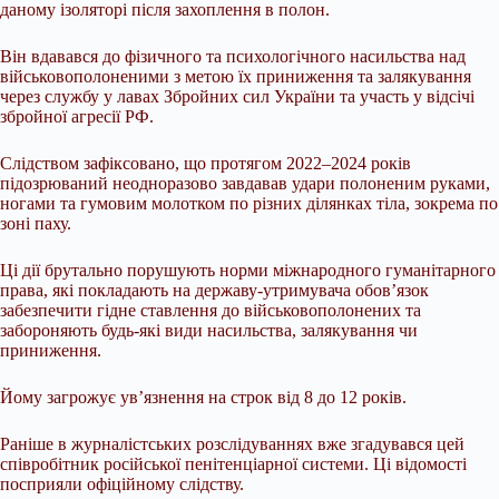
даному ізоляторі після захоплення в полон.
Він вдавався до фізичного та психологічного насильства над
військовополоненими з метою їх приниження та залякування
через службу у лавах Збройних сил України та участь у відсічі
збройної агресії РФ.
Слідством зафіксовано, що протягом 2022–2024 років
підозрюваний неодноразово завдавав удари полоненим руками,
ногами та гумовим молотком по різних ділянках тіла, зокрема по
зоні паху.
Ці дії брутально порушують норми міжнародного гуманітарного
права, які покладають на державу-утримувача обов’язок
забезпечити гідне ставлення до військовополонених та
забороняють будь-які види насильства, залякування чи
приниження.
Йому загрожує ув’язнення на строк від 8 до 12 років.
Раніше в журналістських розслідуваннях вже згадувався цей
співробітник російської пенітенціарної системи. Ці відомості
посприяли офіційному слідству.