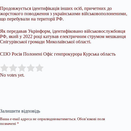
Продовжується ідентифікація інших осіб, причетних до
жорстокого поводження з українськими військовополоненими,
що перебували на території РФ.
Як передавав Укрінформ, ідентифіковано військовослужбовця
РФ, який у 2022 році катував електричним струмом мешканця
Снігурівської громади Миколаївської області.
СІЗО Росія Полонені Офіс генпрокурора Курська область
Submit Rating
Rate this item:
No votes yet.
Залишити відповідь
Ваша e-mail адреса не оприлюднюватиметься.
Обов’язкові поля
позначені
*