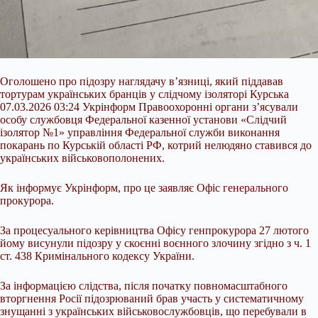
Оголошено про підозру наглядачу в’язниці, який піддавав
тортурам українських бранців у слідчому ізоляторі Курська
07.03.2026 03:24 Укрінформ Правоохоронні органи з’ясували
особу службовця Федеральної казенної установи «Слідчий
ізолятор №1» управління Федеральної служби виконання
покарань по Курській області РФ, котрий нелюдяно ставився до
українських військовополонених.
Як інформує Укрінформ, про це заявляє Офіс генерального
прокурора.
За процесуального керівництва Офісу
генпрокурора 27 лютого
йому висунули підозру у скоєнні воєнного злочину згідно з ч. 1
ст. 438 Кримінального кодексу України.
За інформацією слідства, після початку повномасштабного
вторгнення Росії підозрюваний брав участь у систематичному
знущанні з українських військовослужбовців, що перебували в