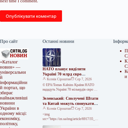
next time I comment.
Опублікувати коментар
Про сайт
Останні новини
Інформ
П
С
К
«Каталог
С
новин» —
НАТО планує виділити
К
універсальни
Україні 70 млрд євро
и
й
військової допомоги у 2026
Ксенія Сіроштан
Сер 7, 2026
інформаційни
році
© EPA/Tomas Kalnins Країни НАТО
й портал, що
нададуть Україні 70 мільярдів євро на
збирає
програми підготовки, навчання та
найважливіші
Зеленський: Сполучені Штати
військового обладнання у 2026 році.…
новини
та Китай можуть спонукати
України в
Росію до миру
Ксенія Сіроштан
Сер 7, 2026
одному місці:
<img
економіку,
src="https://zn.ua/img/article/6917/35_ma
політику,
in-v1785773373.webp"
alt="Зеленський: Вашингтон і Пекін