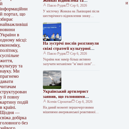
Жовкві відновлена та
и
й
відкрита
Павло Рудик
Сер 6, 2026
інформаційни
У містечку Жовква на Львівщині після
й портал, що
шестирічного відновлення знову
збирає
доступна для відвідування Церква
найважливіші
Пресвятої Трійці, яка є об’єктом
новини
спадщини ЮНЕСКО.…
України в
одному місці:
На зустрічі послів розглянули
економіку,
свіжі стратегії культурної
політику,
дипломатії
Павло Рудик
Сер 6, 2026
суспільне
Україна має намір більш активно
життя,
залучати механізми “м’якої сили”
культуру та
задля покращення власного
науку. Ми
міжнародного образу та нарощування
прагнемо
підтримки з боку союзників.…
давати
читачам
Український артилерист
структурован
заявив, що головними
у й повну
мішенями для HIMARS нині є
Ксенія Сіроштан
Сер 6, 2026
картину подій
російські далекобійні гармати.
в країні.
На даний момент першочерговими
мішенями американської реактивної
Щодня —
системи залпового вогню HIMARS є
свіжа добірка
далекобійні артилерійські установки
головного без
російських військ, що
зайвого.