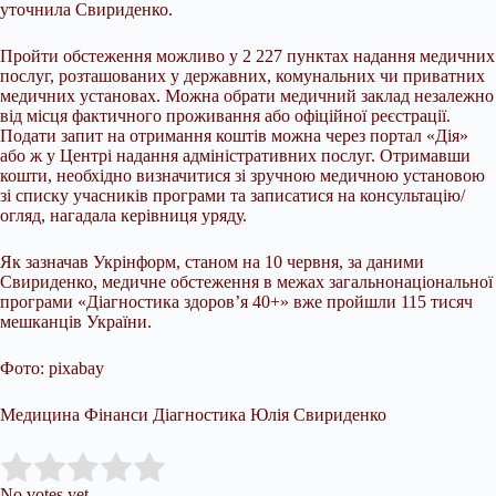
уточнила Свириденко.
Пройти обстеження можливо у 2 227 пунктах надання медичних
послуг, розташованих у державних, комунальних чи приватних
медичних установах. Можна обрати медичний заклад незалежно
від місця фактичного проживання або офіційної реєстрації.
Подати запит на отримання коштів можна через портал «Дія»
або ж у Центрі надання адміністративних послуг. Отримавши
кошти, необхідно визначитися зі зручною медичною установою
зі списку учасників програми та записатися на консультацію/
огляд, нагадала керівниця уряду.
Як зазначав Укрінформ, станом на 10 червня, за даними
Свириденко, медичне обстеження в межах загальнонаціональної
програми «Діагностика здоров’я 40+» вже пройшли 115 тисяч
мешканців України.
Фото: pixabay
Медицина Фінанси Діагностика Юлія Свириденко
Submit Rating
Rate this item:
No votes yet.