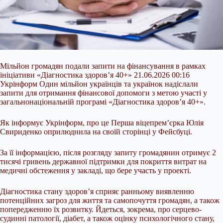
Мільйон громадян подали запити на фінансування в рамках
ініціативи «Діагностика здоров’я 40+» 21.06.2026 00:16
Укрінформ Один мільйон українців та українок надіслали
запити для отримання фінансової допомоги з метою участі у
загальнонаціональній програмі «Діагностика здоров’я 40+».
Як інформує Укрінформ, про це Перша віцепрем’єрка Юлія
Свириденко оприлюднила на своїй сторінці у Фейсбуці.
За її інформацією, після розгляду запиту громадянин отримує 2
тисячі гривень державної підтримки для покриття
витрат на
медичні обстеження у закладі, що бере участь у проекті.
Діагностика стану здоров’я сприяє ранньому виявленню
потенційних загроз для життя та самопочуття громадян, а також
попередженню їх розвитку. Йдеться, зокрема, про серцево-
судинні патології, діабет, а також оцінку психологічного стану,