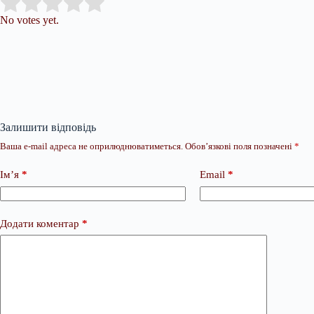
Submit Rating
Rate this item:
No votes yet.
Залишити відповідь
Ваша e-mail адреса не оприлюднюватиметься.
Обов’язкові поля позначені
*
Ім’я
*
Email
*
Додати коментар
*