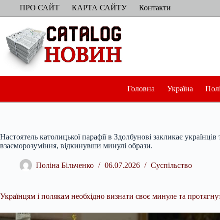
Перейти
ПРО САЙТ
КАРТА САЙТУ
Контакти
до
вмісту
Головна
Україна
Пол
Настоятель католицької парафії в Здолбунові закликає українців
взаєморозуміння, відкинувши минулі образи.
Поліна Більченко
06.07.2026
Суспільство
Українцям і полякам необхідно визнати своє минуле та протягну