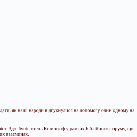
гадати, як наші народи відгукнулися на допомогу один одному на
місті Здолбунів отець Кшиштоф у рамках Біблійного форуму, що
ких взаєминах.