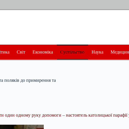
ітика
Світ
Економіка
Суспільство
Наука
Медицин
 та поляків до примирення та
ти один одному руку допомоги – настоятель католицької парафії