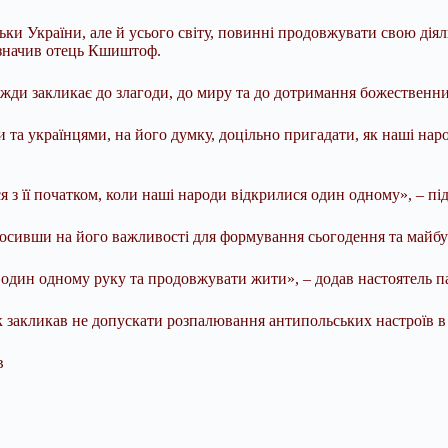
тільки України, але й усього світу, повинні продовжувати свою д
зазначив отець Кшиштоф.
авжди закликає до злагоди, до миру та до дотримання божественн
та українцями, на його думку, доцільно пригадати, як наші на
ся з її початком, коли наші народи відкрилися один одному», – 
лосивши на його важливості для формування сьогодення та майбу
 один одному руку та продовжувати жити», – додав настоятель па
 закликав не допускати розпалювання антипольських настроїв в 
в