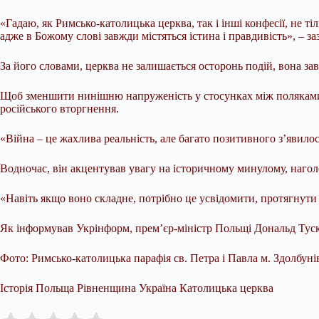
«Гадаю, як Римсько-католицька церква, так і інші конфесії, не 
адже в Божому слові завжди містяться істина і правдивість», – 
За його словами, церква не залишається осторонь подій, вона з
Щоб зменшити нинішню напруженість у стосунках між поляками 
російського вторгнення.
«Війна – це жахлива реальність, але багато позитивного з’явило
Водночас, він акцентував увагу на історичному минулому, наго
«Навіть якщо воно складне, потрібно це усвідомити, протягнути
Як інформував Укрінформ, прем’єр-міністр Польщі Дональд Туск
Фото: Римсько-католицька парафія св. Петра і Павла м. Здолбуні
Історія Польща Рівненщина Україна Католицька церква