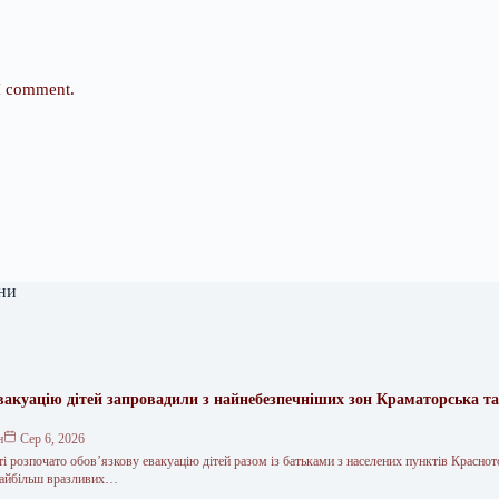
 I comment.
ни
вакуацію дітей запровадили з найнебезпечніших зон Краматорська та
.
н
Сер 6, 2026
і розпочато обов’язкову евакуацію дітей разом із батьками з населених пунктів Краснот
 найбільш вразливих…