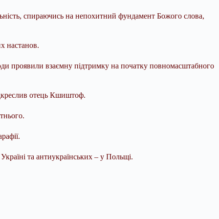
іяльність, спираючись на непохитний фундамент Божого слова,
их настанов.
роди проявили взаємну підтримку на початку повномасштабного
підкреслив отець Кшиштоф.
тнього.
рафії.
Україні та антиукраїнських – у Польщі.