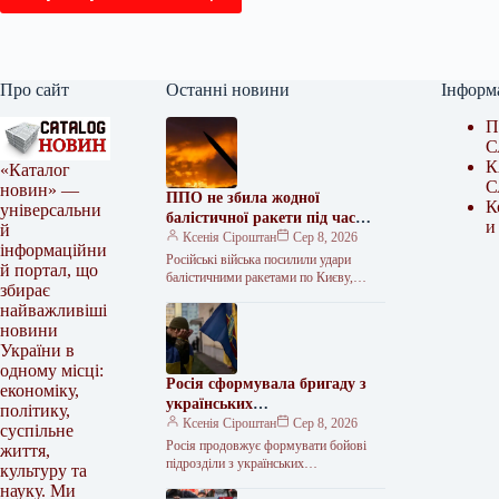
Про сайт
Останні новини
Інформ
П
С
К
«Каталог
С
новин» —
ППО не збила жодної
К
універсальни
балістичної ракети під час
и
й
нічної атаки
Ксенія Сіроштан
Сер 8, 2026
інформаційни
Російські війська посилили удари
й портал, що
балістичними ракетами по Києву,
збирає
випустивши в ніч на суботу, 8 серпня,
найважливіші
шість зенітно-керованих ракет С-400
новини
та…
України в
одному місці:
Росія сформувала бригаду з
економіку,
українських
політику,
військовополонених
Ксенія Сіроштан
Сер 8, 2026
суспільне
Росія продовжує формувати бойові
життя,
підрозділи з українських
культуру та
військовополонених, що є порушенням
науку. Ми
норм міжнародного гуманітарного