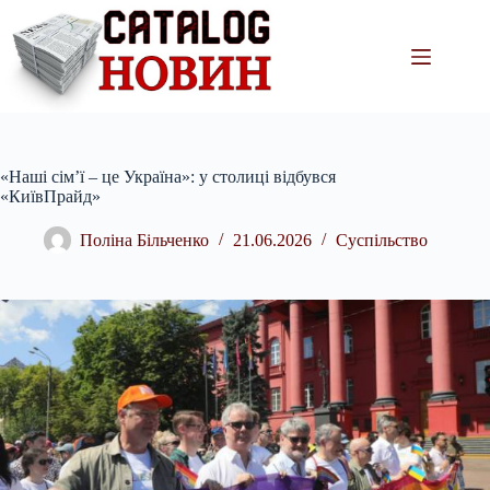
Перейти
до
вмісту
«Наші сім’ї – це Україна»: у столиці відбувся
«КиївПрайд»
Поліна Більченко
21.06.2026
Суспільство