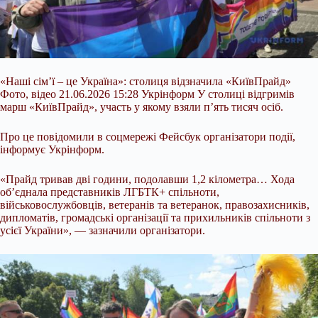
«Наші сім’ї – це Україна»: столиця відзначила «КиївПрайд»
Фото, відео 21.06.2026 15:28 Укрінформ У столиці відгримів
марш «КиївПрайд», участь у якому взяли п’ять тисяч осіб.
Про це повідомили в соцмережі Фейсбук організатори події,
інформує Укрінформ.
«Прайд тривав дві години, подолавши 1,2 кілометра… Хода
об’єднала представників ЛГБТК+ спільноти,
військовослужбовців, ветеранів та ветеранок, правозахисників,
дипломатів, громадські організації та прихильників спільноти з
усієї України», —
зазначили організатори.