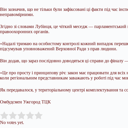
Він зазначив, що не тільки були зафіксовані ці факти під час і
неправомірними.
Згідно зі словами Лубінця, це чіткий меседж — парламентський к
правоохоронних органів.
«Надалі тримаю на особистому контролі кожний випадок перешко
підсумував уповноважений Верховної Ради з прав людини.
Він додав, що зараз послідовно доводяться ці справи до фіналу 
«Це про просту і принципову річ: закон має працювати для всіх 
коли регіональним представникам заважають у роботі під час мо
Як передавалося, у територіальному центрі комплектування та со
Омбудсмен Ужгород ТЦК
Submit Rating
Rate this item:
No votes yet.