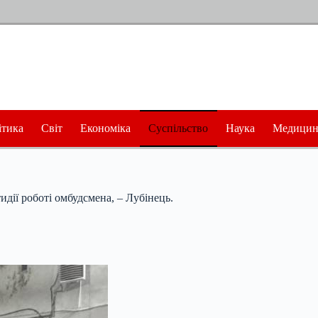
ітика
Світ
Економіка
Суспільство
Наука
Медицин
дії роботі омбудсмена, – Лубінець.