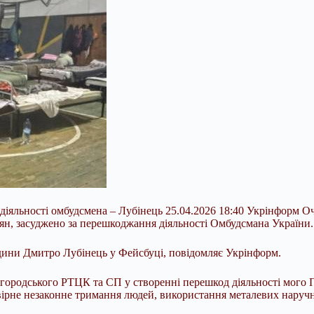
діяльності омбудсмена – Лубінець 25.04.2026 18:40 Укрінформ 
ян, засуджено за перешкоджання діяльності Омбудсмана України.
ини Дмитро Лубінець у Фейсбуці, повідомляє Укрінформ.
ородського РТЦК та СП у створенні перешкод діяльності мого 
не незаконне тримання людей, використання металевих наручник