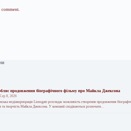
 I comment.
ни
робляє продовження біографічного фільму про Майкла Джексона
Сер 8, 2026
нська медіакорпорація Lionsgate розглядає можливість створення продовження біографі
 та творчість Майкла Джексона. У компанії сподіваються розпочати…