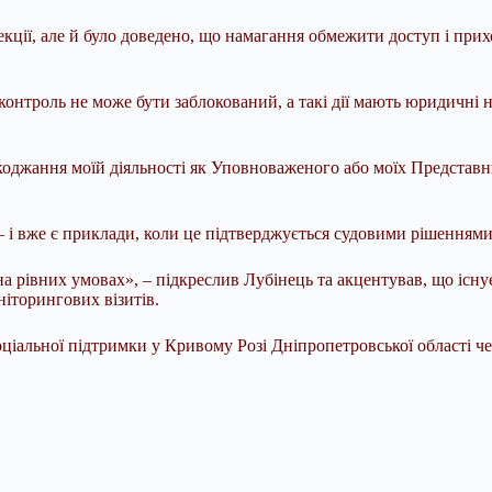
нспекції, але й було доведено, що намагання обмежити доступ і п
онтроль не може бути заблокований, а такі дії мають юридичні н
джання моїй діяльності як Уповноваженого або моїх Представник
— і вже є приклади, коли це підтверджується судовими рішеннями
на рівних умовах», – підкреслив Лубінець та акцентував, що існ
ніторингових візитів.
ціальної підтримки у Кривому Розі Дніпропетровської області че