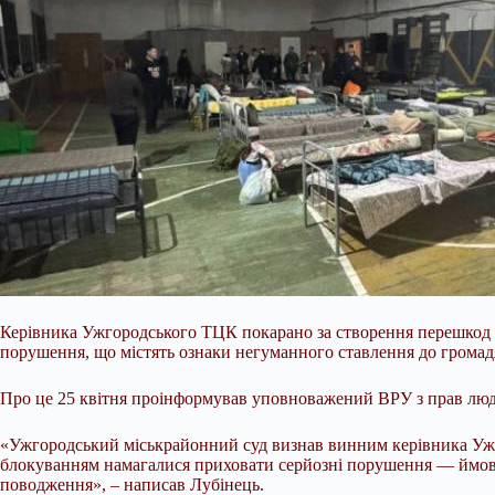
Керівника Ужгородського ТЦК покарано за створення перешкод 
порушення, що містять ознаки негуманного ставлення до громад
Про це 25 квітня проінформував уповноважений ВРУ з прав люд
«Ужгородський міськрайонний суд визнав винним керівника Ужг
блокуванням намагалися приховати серйозні порушення — ймовір
поводження», – написав Лубінець.