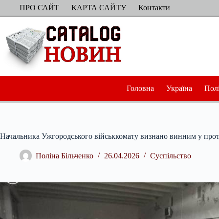
Перейти
ПРО САЙТ
КАРТА САЙТУ
Контакти
до
вмісту
Головна
Україна
Пол
Начальника Ужгородського військкомату визнано винним у проти
Поліна Більченко
26.04.2026
Суспільство