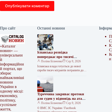
Опублікувати коментар
Про сайт
Останні новини
Інформ
П
С
К
«Каталог
С
новин» —
Іспанська розвідка
К
універсальни
попереджає про тисячі
и
й
мігрантів, що можуть
Поліна Більченко
Сер 9, 2026
інформаційни
штурмувати Сеуту
Іспанська влада готується до нової
й портал, що
спроби тисяч мігрантів потрапити до
збирає
Сеути. Розвідка підтвердила
найважливіші
достовірність закликів до масового
новини
переходу, які активно…
України в
одному місці:
Туреччина закриває протоки
економіку,
для суден у відповідь на атаки
політику,
в Чорному морі
Поліна Більченко
Сер 9, 2026
суспільне
© ВМС ЗС України / Facebook
життя,
Туреччина обмежує рух деяких