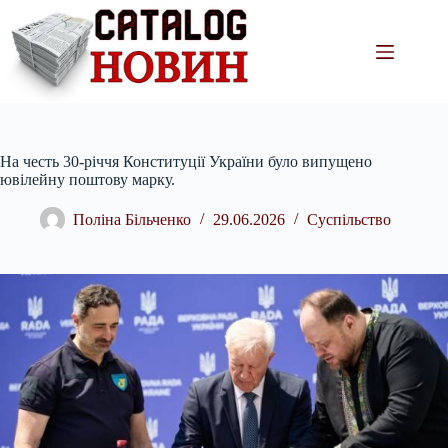
Перейти
до
вмісту
На честь 30-річчя Конституції України було випущено
ювілейну поштову марку.
Поліна Більченко
29.06.2026
Суспільство