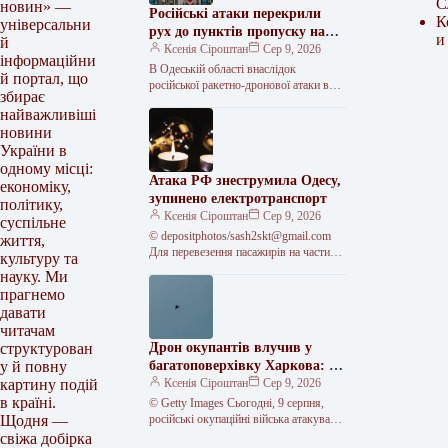
С
новин» —
Російські атаки перекрили
К
універсальни
рух до пунктів пропуску на
и
й
кордоні з Молдовою
Ксенія Сіроштан
Сер 9, 2026
інформаційни
В Одеській області внаслідок
й портал, що
російської ракетно-дронової атаки в
збирає
ніч на неділю, 9 серпня, тимчасово
найважливіші
обмежили рух на трасі “Одеса–Рені”.
новини
<img…
України в
одному місці:
Атака РФ знеструмила Одесу,
економіку,
зупинено електротранспорт
політику,
Ксенія Сіроштан
Сер 9, 2026
суспільне
© depositphotos/
sash2skt@gmail.com
життя,
Для перевезення пасажирів на частині
культуру та
трамвайних і тролейбусних маршрутів
науку. Ми
тимчасово працюють автобуси. Після
прагнемо
нічної масованої
давати
читачам
Дрон окупантів влучив у
структурован
багатоповерхівку Харкова: є
у й повну
жертви, люди заблоковані в
Ксенія Сіроштан
Сер 9, 2026
картину подій
будинку
в країні.
© Getty Images Сьогодні, 9 серпня,
російські окупаційні війська атакували
Щодня —
Харків за допомогою безпілотників.
свіжа добірка