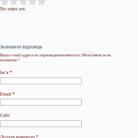
Submit Rating
Rate this item:
No votes yet.
Залишити відповідь
Ваша e-mail адреса не оприлюднюватиметься.
Обов’язкові поля
позначені
*
Ім’я
*
Email
*
Сайт
Додати коментар
*