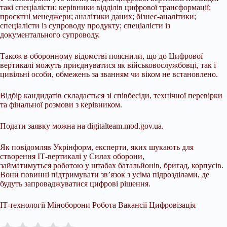
такі спеціалісти: керівники відділів цифрової трансформації;
проєктні менеджери; аналітики даних; бізнес-аналітики;
спеціалісти із супроводу продукту; спеціалісти із
документального супроводу.
Також в оборонному відомстві пояснили, що до Цифрової
вертикалі можуть приєднуватися як військовослужбовці, так і
цивільні особи, обмежень за званням чи віком не встановлено.
Відбір кандидатів складається зі співбесіди, технічної перевірки
та фінальної розмови з керівником.
Подати заявку можна на digitalteam.mod.gov.ua.
Як повідомляв Укрінформ, експерти, яких шукають для
створення ІТ-вертикалі у Силах оборони,
займатимуться роботою у штабах батальйонів, бригад, корпусів.
Вони повинні підтримувати зв’язок з усіма підрозділами, де
будуть запроваджуватися цифрові рішення.
IT-технології Міноборони Робота Вакансії Цифровізація