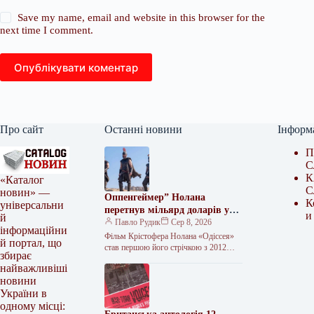
Save my name, email and website in this browser for the
next time I comment.
Опублікувати коментар
Про сайт
Останні новини
Інформ
П
С
К
«Каталог
С
новин» —
Оппенгеймер” Нолана
К
універсальни
перетнув мільярд доларів у
и
й
прокаті
Павло Рудик
Сер 8, 2026
інформаційни
Фільм Крістофера Нолана «Одіссея»
й портал, що
став першою його стрічкою з 2012
збирає
року, яка заробила понад один мільярд
найважливіші
доларів США після виходу…
новини
України в
одному місці: