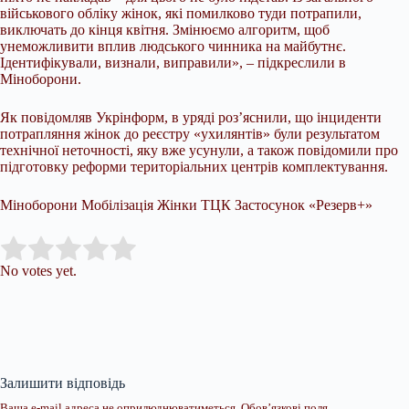
військового обліку жінок, які помилково туди потрапили,
виключать до кінця квітня. Змінюємо алгоритм, щоб
унеможливити вплив людського чинника на майбутнє.
Ідентифікували, визнали, виправили», – підкреслили в
Міноборони.
Як повідомляв Укрінформ, в уряді роз’яснили, що інциденти
потрапляння жінок до реєстру «ухилянтів» були результатом
технічної неточності, яку вже усунули, а також повідомили про
підготовку реформи територіальних центрів комплектування.
Міноборони Мобілізація Жінки ТЦК Застосунок «Резерв+»
Submit Rating
Rate this item:
No votes yet.
Залишити відповідь
Ваша e-mail адреса не оприлюднюватиметься.
Обов’язкові поля