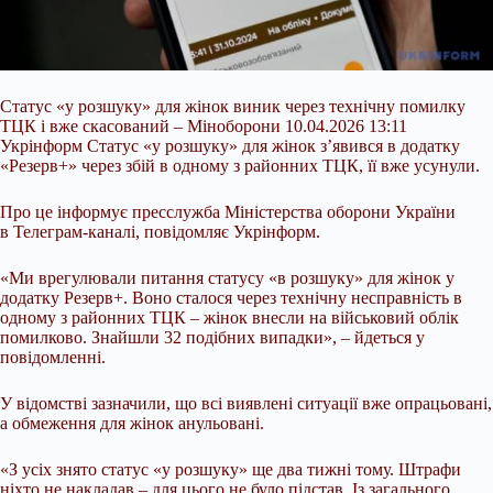
Статус «у розшуку» для жінок виник через технічну помилку
ТЦК і вже скасований – Міноборони 10.04.2026 13:11
Укрінформ Статус «у розшуку» для жінок з’явився в додатку
«Резерв+» через збій в одному з
районних ТЦК, її вже усунули.
Про це інформує пресслужба Міністерства оборони України
в Телеграм-каналі, повідомляє Укрінформ.
«Ми врегулювали питання статусу «в розшуку» для жінок у
додатку Резерв+. Воно сталося через технічну несправність в
одному з районних ТЦК – жінок внесли на військовий облік
помилково. Знайшли 32 подібних випадки», – йдеться у
повідомленні.
У відомстві зазначили, що всі виявлені ситуації вже опрацьовані,
а обмеження для жінок анульовані.
«З усіх знято статус «у розшуку» ще два тижні тому. Штрафи
ніхто не накладав – для цього не було підстав. Із загального