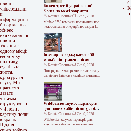
С
новин» —
Кожен третій український
К
універсальни
бізнес на межі закриття:
и
й
дослідження
Ксенія Сіроштан
Сер 9, 2026
інформаційни
Майже 85% компаній повідомили про
й портал, що
подорожчання операційних витрат і
збирає
падіння прибутковості. Фото з
найважливіші
відкритих джерел. Шість із десяти
новини
представників малого…
України в
одному місці:
Intertop недорахувався 450
економіку,
мільйонів гривень після
політику,
руйнування складу під
Ксенія Сіроштан
Сер 9, 2026
суспільне
Києвом
Попередня сума прямих втрат товару
життя,
ритейлера Intertop внаслідок знищення
культуру та
основного логістичного комплексу
науку. Ми
російською атакою становить 450 млн
прагнемо
грн. Про це…
давати
читачам
Wildberries шукає партнерів
структурован
для нових хабів після ударів
у й повну
по складах
Ксенія Сіроштан
Сер 9, 2026
картину подій
в країні.
Wildberries залучає партнерів для
відкриття хабів після масштабних
Щодня —
ударів по складах Російський онлайн-
свіжа добірка