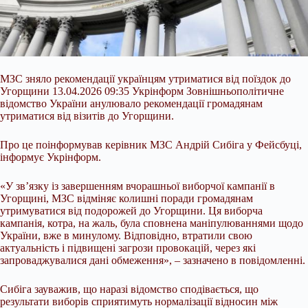
МЗС зняло рекомендації українцям утриматися від поїздок до
Угорщини 13.04.2026 09:35 Укрінформ Зовнішньополітичне
відомство України анулювало рекомендації громадянам
утриматися від візитів до Угорщини.
Про це поінформував керівник МЗС Андрій Сибіга у Фейсбуці,
інформує Укрінформ.
«У звʼязку із завершенням вчорашньої виборчої кампанії в
Угорщині, МЗС відміняє колишні поради громадянам
утримуватися від подорожей до Угорщини. Ця виборча
кампанія, котра, на жаль, була сповнена маніпулюваннями
щодо
України, вже в минулому. Відповідно, втратили свою
актуальність і підвищені загрози провокацій, через які
запроваджувалися дані обмеження», – зазначено в повідомленні.
Сибіга зауважив, що наразі відомство сподівається, що
результати виборів сприятимуть нормалізації відносин між