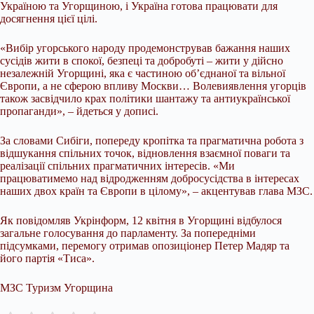
Україною та Угорщиною, і Україна готова працювати для
досягнення цієї цілі.
«Вибір угорського народу продемонстрував бажання наших
сусідів жити в спокої, безпеці та добробуті – жити у дійсно
незалежній Угорщині, яка є частиною об’єднаної та вільної
Європи, а не сферою впливу Москви… Волевиявлення угорців
також засвідчило крах політики шантажу та антиукраїнської
пропаганди», – йдеться у дописі.
За словами Сибіги, попереду кропітка та прагматична робота з
відшукання спільних точок, відновлення взаємної поваги та
реалізації спільних прагматичних інтересів. «Ми
працюватимемо над відродженням добросусідства в інтересах
наших двох країн та Європи в цілому», – акцентував глава МЗС.
Як повідомляв Укрінформ, 12 квітня в Угорщині відбулося
загальне голосування до парламенту. За попередніми
підсумками, перемогу отримав опозиціонер Петер Мадяр та
його партія «Тиса».
МЗС Туризм Угорщина