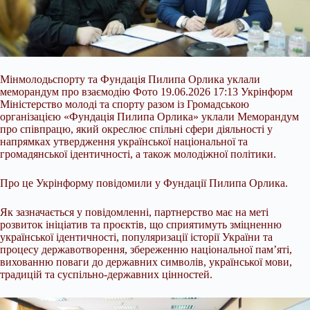
Мінмолодьспорту та Фундація Пилипа Орлика уклали
меморандум про взаємодію Фото 19.06.2026 17:13 Укрінформ
Міністерство молоді та спорту разом із Громадською
організацією «Фундація Пилипа Орлика» уклали Меморандум
про співпрацю, який окреслює спільні сфери діяльності у
напрямках утвердження української національної та
громадянської ідентичності, а також молодіжної політики.
Про це Укрінформу повідомили у Фундації Пилипа Орлика.
Як зазначається у повідомленні, партнерство має на меті
розвиток
ініціатив та проєктів, що сприятимуть зміцненню
української ідентичності, популяризації історії України та
процесу державотворення, збереженню національної пам’яті,
вихованню поваги до державних символів, української мови,
традицій та суспільно-державних цінностей.