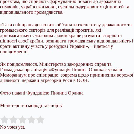
проєктам, що сприяють формуванню поваги до державних
символів, української мови, суспільно-державних цінностей та
відповідального громадянства.
«Така співпраця дозволить об’єднати експертизу державного та
громадського секторів для реалізації проєктів, які
допомагатимуть молодим людям краще розуміти історію та
цінності своєї країни, розвивати громадянську відповідальність і
брати активну участь у розбудові України», – йдеться у
повідомленні.
Як повідомлялося, Міністерство закордонних справ та
Громадська організація «Фундація Пилипа Орлика» уклали
Меморандум про співпрацю, зокрема щодо припинення ворожої
діяльності держави-агресорки Росії в ООН.
Фото надані Фундацією Пилипа Орлика
Міністерство молоді та спорту
Submit Rating
Rate this item:
No votes yet.