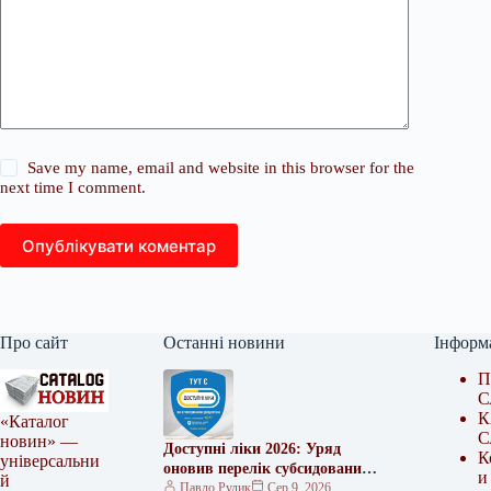
Save my name, email and website in this browser for the
next time I comment.
Опублікувати коментар
Про сайт
Останні новини
Інформ
П
С
К
«Каталог
С
новин» —
Доступні ліки 2026: Уряд
К
універсальни
оновив перелік субсидованих
и
й
препаратів
Павло Рудик
Сер 9, 2026