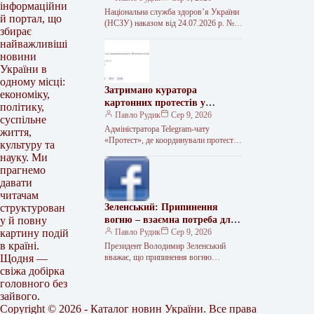
інформаційни
Національна служба здоров’я України
й портал, що
(НСЗУ) наказом від 24.07.2026 р. №
збирає
376 виклала в новій редакції Перелік
найважливіші
лікарських засобів, що підлягають…
новини
України в
одному місці:
Затримано куратора
економіку,
картонних протестів у
політику,
Telegram
Павло Рудик
Сер 9, 2026
суспільне
Адміністратора Telegram-чату
життя,
«Протест», де координували протести
культуру та
проти відставки міністра оборони
науку. Ми
Михайла Федорова, затримала поліція.
прагнемо
Після цього канал було видалено з
давати
читачам
Зеленський: Припинення
структурован
вогню – взаємна потреба для
у й повну
перемоги
Павло Рудик
Сер 9, 2026
картину подій
в країні.
Президент Володимир Зеленський
вважає, що припинення вогню
Щодня —
необхідне обом сторонам конфлікту.
свіжа добірка
Він наголосив, що ніхто не знає, чим
головного без
закінчиться війна,…
зайвого.
Copyright © 2026 - Каталог новин України. Все права