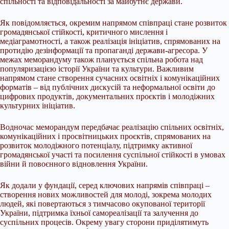
спільності та відповідальності за майбутнє держави.
Як повідомляється, окремим напрямом співпраці стане розвиток
громадянської стійкості, критичного мислення і
медіаграмотності, а також реалізація ініціатив, спрямованих на
протидію дезінформації та пропаганді держави-агресора. У
межах меморандуму також планується спільна робота над
популяризацією історії України та культури. Важливим
напрямом стане створення сучасних освітніх і комунікаційних
форматів – від публічних дискусій та неформальної освіти до
цифрових продуктів, документальних проєктів і молодіжних
культурних ініціатив.
Водночас меморандум передбачає реалізацію спільних освітніх,
комунікаційних і просвітницьких проєктів, спрямованих на
розвиток молодіжного потенціалу, підтримку активної
громадянської участі та посилення суспільної стійкості в умовах
війни й повоєнного відновлення України.
Як додали у фундації, серед ключових напрямів співпраці –
створення нових можливостей для молоді, зокрема молодих
людей, які повертаються з тимчасово окупованої території
України, підтримка їхньої самореалізації та залучення до
суспільних процесів. Окрему увагу сторони приділятимуть