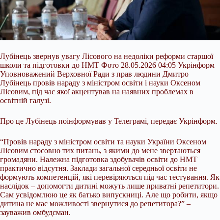
Лубінець звернув увагу Лісового на недоліки реформи старшої
школи та підготовки до НМТ Фото 28.05.2026 04:05 Укрінформ
Уповноважений Верховної Ради з прав людини Дмитро
Лубінець провів нараду з міністром освіти і науки Оксеном
Лісовим, під час якої акцентував на наявних проблемах в
освітній галузі.
Про це Лубінець поінформував у Телеграмі, передає Укрінформ.
“Провів нараду з міністром освіти та науки України Оксеном
Лісовим стосовно тих питань, з якими до мене звертаються
громадяни. Належна
підготовка здобувачів освіти до НМТ
практично відсутня. Заклади загальної середньої освіти не
формують компетенцій, які перевіряються під час тестування. Як
наслідок – допомогти дитині можуть лише приватні репетитори.
Сам усвідомлюю це як батько випускниці. Але що робити, якщо
дитина не має можливості звернутися до репетитора?” –
зауважив омбудсман.