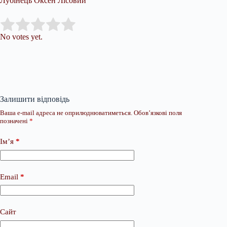
Лубінець Оксен Лісовий
Submit Rating
Rate this item:
No votes yet.
Залишити відповідь
Ваша e-mail адреса не оприлюднюватиметься.
Обов’язкові поля
позначені
*
Ім’я
*
Email
*
Сайт