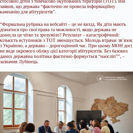
стосовно дітей з тимчасово окупованих територій (ТОТ). Він
заявив, що держава “фактично не провела інформаційну
кампанію для абітурієнтів”.
“Формальна рубрика на вебсайті – це не вихід. Як діти мають
дізнатися про свої права та можливості, якщо держава не
донесла це чітко та зрозуміло? Результат – катастрофічний:
кількість вступників з ТОТ зменшується. Молодь втрачає зв’язок
з Україною, а держава – дорогоцінний час. При цьому МОН досі
не веде окремого обліку цієї категорії абітурієнтів. Без базових
даних державна політика фактично формується “наосліп””, –
зазначив Лубінець.