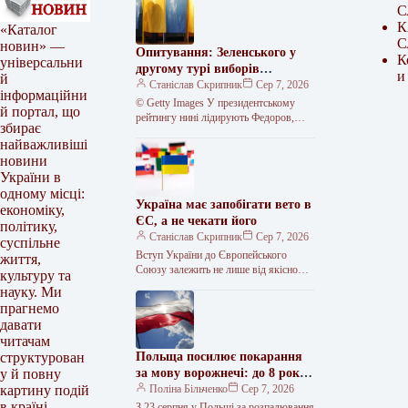
С
К
«Каталог
С
новин» —
Опитування: Зеленського у
К
універсальни
другому турі виборів
и
й
перемогли б троє кандидатів
Станіслав Скрипник
Сер 7, 2026
інформаційни
© Getty Images У президентському
й портал, що
рейтингу нині лідирують Федоров,
збирає
Залужний та Зеленський. У разі, якщо
найважливіші
вибори відбулися б найближчим
новини
часом,…
України в
одному місці:
Україна має запобігати вето в
економіку,
ЄС, а не чекати його
політику,
Станіслав Скрипник
Сер 7, 2026
суспільне
Вступ України до Європейського
життя,
Союзу залежить не лише від якісно
культуру та
проведених реформ, а й від політичних
науку. Ми
рішень усіх держав-членів. Тому…
прагнемо
давати
читачам
Польща посилює покарання
структурован
за мову ворожнечі: до 8 років
у й повну
за ґрати
Поліна Більченко
Сер 7, 2026
картину подій
в країні.
З 23 серпня у Польщі за розпалювання