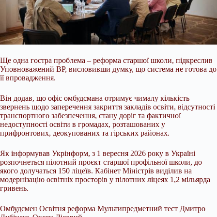
Ще одна гостра проблема – реформа старшої школи, підкреслив
Уповноважений ВР, висловивши думку, що система не готова до
її впровадження.
Він додав, що офіс омбудсмана отримує чималу кількість
звернень щодо заперечення закриття закладів освіти, відсутності
транспортного забезпечення, стану доріг та фактичної
недоступності освіти в громадах, розташованих у
прифронтових, деокупованих та гірських районах.
Як інформував Укрінформ, з 1 вересня 2026 року в Україні
розпочнеться пілотний проєкт старшої профільної школи, до
якого долучаться 150 ліцеїв. Кабінет Міністрів виділив на
модернізацію освітніх просторів у пілотних ліцеях 1,2 мільярда
гривень.
Омбудсмен Освітня реформа Мультипредметний тест Дмитро