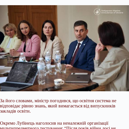
За його словами, міністр погодився, що освітня система не
відповідає рівню знань, який вимагається від випускників
закладів освіти.
Окремо Лубінець наголосив на неналежній організації
мультипредметного тестування: “Після років війни досі не