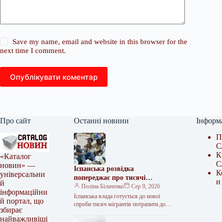
Save my name, email and website in this browser for the
next time I comment.
Опублікувати коментар
Про сайт
Останні новини
Інформ
П
С
К
«Каталог
С
новин» —
Іспанська розвідка
К
універсальни
попереджає про тисячі
и
й
мігрантів, що можуть
Поліна Більченко
Сер 9, 2026
інформаційни
штурмувати Сеуту
Іспанська влада готується до нової
й портал, що
спроби тисяч мігрантів потрапити до
збирає
Сеути. Розвідка підтвердила
найважливіші
достовірність закликів до масового