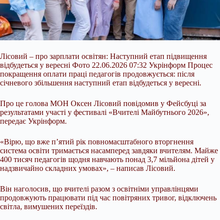
Лісовий – про зарплати освітян: Наступний етап підвищення
відбудеться у вересні Фото 22.06.2026 07:32 Укрінформ Процес
покращення оплати праці педагогів продовжується: після
січневого збільшення наступний етап відбудеться у вересні.
Про це голова МОН Оксен Лісовий повідомив у Фейсбуці за
результатами участі у фестивалі «Вчителі Майбутнього 2026»,
передає Укрінформ.
«Вірю, що вже п’ятий рік повномасштабного вторгнення
система освіти тримається насамперед завдяки вчителям. Майже
400 тисяч педагогів щодня навчають понад 3,7 мільйона дітей у
надзвичайно складних умовах», – написав Лісовий.
Він наголосив, що вчителі разом з освітніми управлінцями
продовжують працювати під час повітряних тривог, відключень
світла, вимушених переїздів.