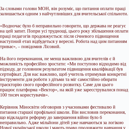
За словами голови МОН, він розуміє, що питання оплати праці
залишається одним з найчутливіших для вчительської спільноти.
«Водночас було б неправильно говорити, що держава не реагує
на цей запит. Попри усі труднощі, цього року збільшення оплати
праці педагогів продовжується: після січневого підвищення
наступний етап відбудеться у вересні. Робота над цим питанням
триває», – повідомив Лісовий.
На його переконання, не менш важливою для вчителів є й
можливість професійно зростати: «Ми поступово відходимо від
підходу, де головним результатом підвищення кваліфікації був
сертифікат. Для нас важливо, щоб учитель отримував конкретні
інструменти для роботи з дітьми та міг самостійно обирати
траєкторію свого професійного розвитку. Саме для цього
працює платформа «Вектор», на якій уже зареєструвалися понад
100 тисяч користувачів».
Керівник Міносвіти обговорив з учасниками фестивалю й
питання старшої профільної школи. Він висловив переконання,
що відкладати реформу до завершення війни було б
неправильно. Адже мільйони дітей уже навчаються за логікою
Нової української школи і мають право продовжити навчання у