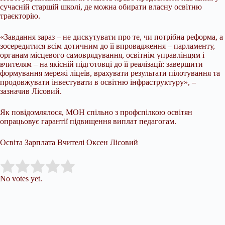
сучасній старшій школі, де можна обирати власну освітню
траєкторію.
«Завдання зараз – не дискутувати про те, чи потрібна реформа, а
зосередитися всім дотичним до її впровадження – парламенту,
органам місцевого самоврядування, освітнім управлінцям і
вчителям – на якісній підготовці до її реалізації: завершити
формування мережі ліцеїв, врахувати результати пілотування та
продовжувати інвестувати в освітню інфраструктуру», –
зазначив Лісовий.
Як повідомлялося, МОН спільно з профспілкою освітян
опрацьовує гарантії підвищення виплат педагогам.
Освіта Зарплата Вчителі Оксен Лісовий
Submit Rating
Rate this item:
No votes yet.