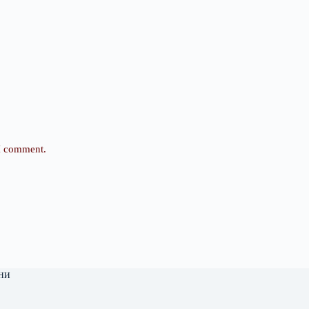
 I comment.
ни