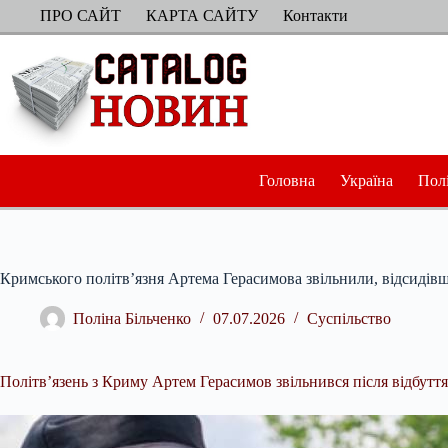
Перейти
ПРО САЙТ
КАРТА САЙТУ
Контакти
до
вмісту
Головна
Україна
Пол
Кримського політв’язня Артема Герасимова звільнили, відсидівши
Поліна Більченко
07.07.2026
Суспільство
Політв’язень з Криму Артем Герасимов звільнився після відбуття