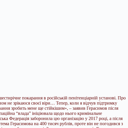
естирічне покарання в російській пенітенціарній установі. Про
м не зрікаюся своєї віри… Тепер, коли я відчув підтримку
ання зробить мене ще стійкішим», – заявив Герасимов після
паційна “влада” ініціювала щодо нього кримінальне
ська Федерація заборонила цю організацію у 2017 році, а після
ма Герасимова на 400 тисяч рублів, проте він не погодився з