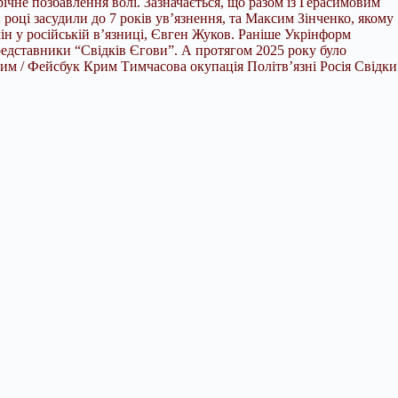
ічне позбавлення волі. Зазначається, що разом із Герасимовим
році засудили до 7 років ув’язнення, та Максим Зінченко, якому
ін у російській в’язниці, Євген Жуков. Раніше Укрінформ
едставники “Свідків Єгови”. А протягом 2025 року було
м / Фейсбук Крим Тимчасова окупація Політв’язні Росія Свідки