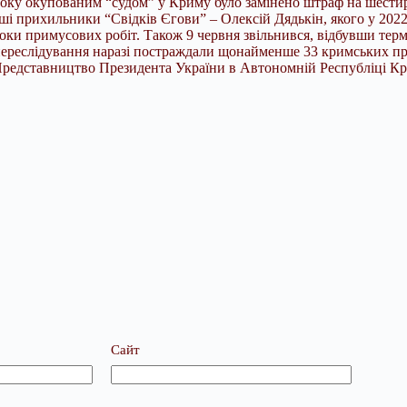
 року окупованим “судом” у Криму було замінено штраф на шестир
і прихильники “Свідків Єгови” – Олексій Дядькін, якого у 2022 
оки примусових робіт. Також 9 червня звільнився, відбувши терм
 переслідування наразі постраждали щонайменше 33 кримських пр
едставництво Президента України в Автономній Республіці Кри
Сайт