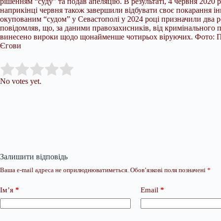
рішенням “суду” та подав апеляцію. В результаті, 4 червня 2020
наприкінці червня також завершили відбувати своє покарання інш
окупованим “судом” у Севастополі у 2024 році призначили два р
повідомляв, що, за даними правозахисників, від кримінального
винесено вироки щодо щонайменше чотирьох віруючих. Фото: Пр
Єгови
Submit Rating
Rate this item:
No votes yet.
Залишити відповідь
Ваша e-mail адреса не оприлюднюватиметься.
Обов’язкові поля позначені
*
Ім’я
*
Email
*