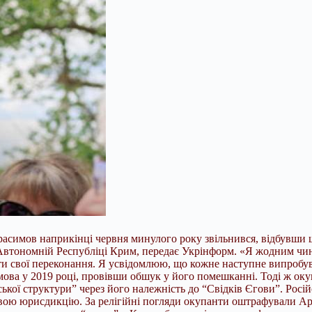
асимов наприкінці червня минулого року звільнився, відбувши ш
втономній Республіці Крим, передає Укрінформ. «Я жодним чино
ти свої переконання. Я усвідомлюю, що кожне наступне випробув
ова у 2019 році, провівши обшук у його помешканні. Тоді ж оку
ької структури” через його належність до “Свідків Єгови”. Росій
ою юрисдикцію. За релігійні погляди окупанти оштрафували Арте