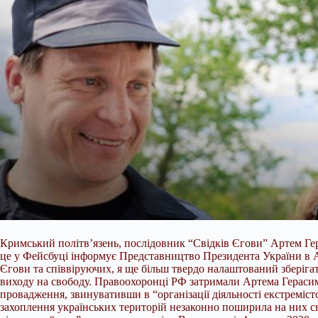
Кримський політв’язень, послідовник “Свідків Єгови” Артем Гер
це у Фейсбуці інформує Представництво Президента України в А
Єгови та
співвіруючих, я ще більш твердо налаштований зберіга
виходу на свободу. Правоохоронці РФ затримали Артема Герасим
провадження, звинувативши в “організації діяльності екстремістс
захоплення українських територій незаконно поширила на них св