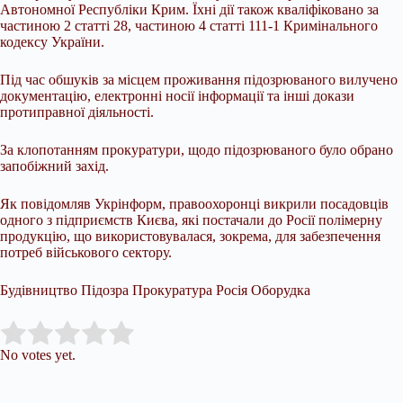
Автономної Республіки Крим. Їхні дії також кваліфіковано за
частиною 2 статті 28, частиною 4 статті 111-1 Кримінального
кодексу України.
Під час обшуків за місцем проживання підозрюваного вилучено
документацію, електронні носії інформації та інші докази
протиправної діяльності.
За клопотанням прокуратури, щодо підозрюваного було обрано
запобіжний захід.
Як повідомляв Укрінформ, правоохоронці викрили посадовців
одного з підприємств Києва, які постачали до Росії полімерну
продукцію, що використовувалася, зокрема, для забезпечення
потреб військового сектору.
Будівництво Підозра Прокуратура Росія Оборудка
Submit Rating
Rate this item:
No votes yet.