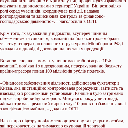
окупованій території АР Крим та у РФ, продовжуючи фактично
керувати підприємствами з території України. Він розподіляв
ролі серед учасників, координував їхні дії, надавав
розпорядження та здійснював контроль за фінансово-
господарською діяльністю», – наголосили в ОГП.
Крім того, як зауважили у відомстві, всупереч чинним
обмеженням та санкціям, компанії під його контролем брали
участь у тендерах, оголошених структурами Міноборони РФ, і
укладали відповідні договори на поставку продукції.
Встановлено, що з моменту повномасштабної агресії РФ
компанії, пов’язані з підозрюваним, перерахували до бюджету
країни-агресора понад 100 мільйонів рублів податків.
«Фінансове забезпечення діяльності здійснювала бухгалтер з
Києва, яка дистанційно контролювала розрахунки, звітність та
взаємодію з російськими установами. Раніше її було затримано
під час спроби виїду за кордон. Минулого року, у листопаді,
жінка отримала реальний вирок суду: 10 років позбавлення волі
з конфіскацією майна», – додали в ОГП.
Наразі про підозру повідомлено директору та ще трьом особам,
які переховуються на тимчасово окупованій території