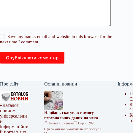
Save my name, email and website in this browser for the
next time I comment.
Опублікувати коментар
Про сайт
Останні новини
Інформ
П
С
К
«Каталог
С
новин» —
Нацбанк скасував вимогу
К
універсальни
персональних даних на чеках
и
й
за комуналку
Ксенія Сіроштан
Сер 7, 2026
інформаційни
Сфера житлово-комунальних послуг в
й портал, що