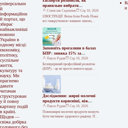
Експерти розповіли, як
К
універсальни
правильно вибрати
и
й
кондиціонер
Станіслав Скрипник
Сер 10, 2026
інформаційни
ІЛЮСТРАЦІЇ: Berna from Pexels Поки
й портал, що
всі «накрутилися» важкою зимою,
збирає
пропонуємо доїдати кавуни та
найважливіші
поміркувати про те, як давно ви
новини
чистили…
України в
одному місці:
Заповніть прогалини в балах
економіку,
БПР: знижка 15% за
політику,
промокодом
Павло Рудик
Сер 10, 2026
суспільне
Безперервний професійний розвиток
життя,
(БПР) – це не просто вимога щодо
культуру та
набору певних балів. Це чудова нагода
науку. Ми
регулярно оновлювати свої знання,…
прагнемо
давати
читачам
Дослідження: жирні молочні
структурован
продукти корисніші, ніж
у й повну
думали
Павло Рудик
Сер 10, 2026
картину подій
в країні.
Повножирні молочні продукти можуть
бути частиною здорового раціону. Про
Щодня —
це пише ScienceDaily. У тих, хто
свіжа добірка
вживав три порції молочних
головного без