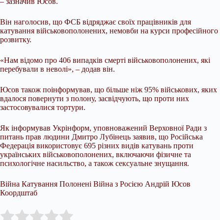
– зазначив Юсов.
Він наголосив, що ФСБ відряджає своїх працівників для
катування військовополонених, немовби на курси професійного
розвитку.
«Нам відомо про 406 випадків смерті військовополонених, які
перебували в неволі», – додав він.
Юсов також поінформував, що більше ніж 95% військових, яких
вдалося повернути з полону, засвідчують, що проти них
застосовувалися тортури.
Як інформував Укрінформ, уповноважений Верховної Ради з
питань прав людини Дмитро Лубінець заявив, що Російська
Федерація використовує 695 різних видів катувань проти
українських військовополонених, включаючи фізичне та
психологічне насильство, а також сексуальне знущання.
Війна Катування Полонені Війна з Росією Андрій Юсов
Коордштаб
Submit Rating
Rate this item: