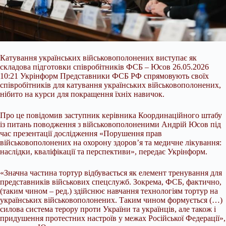
Катування українських військовополонених виступає як
складова підготовки співробітників ФСБ – Юсов 26.05.2026
10:21 Укрінформ Представники ФСБ РФ спрямовують своїх
співробітників для катування українських військовополонених,
нібито на курси для покращення їхніх навичок.
Про це повідомив заступник керівника Координаційного штабу
із питань поводження з військовополоненими Андрій Юсов під
час презентації дослідження «Порушення прав
військовополонених на охорону здоров’я та медичне
лікування:
наслідки, кваліфікації та перспективи», передає Укрінформ.
«Значна частина тортур відбувається як елемент тренування для
представників військових спецслужб. Зокрема, ФСБ, фактично,
(таким чином – ред.) здійснює навчання технологіям тортур на
українських військовополонених. Таким чином формується (…)
силова система терору проти України та українців, але також і
придушення протестних настроїв у межах Російської Федерації»,