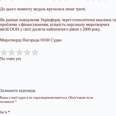
До цього моменту медаль вручалася лише тричі.
Як раніше повідомляв Укрінформ, через геополітичні виклики та
проблеми з фінансуванням, кількість персоналу миротворчих
місій ООН у світі досягла найнижчого рівня з 2000 року.
Миротворці Нагорода ООН Судан
Submit Rating
Rate this item:
No votes yet.
Залишити відповідь
Ваша e-mail адреса не оприлюднюватиметься.
Обов’язкові поля
позначені
*
Ім’я
*