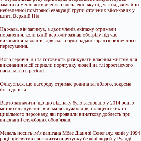
замінити менш досвідченого члена екіпажу під час надзвичайно
небезпечної повітряної евакуації групи оточених військових у
штаті Верхній Ніл.
На жаль, він загинув, а двоє членів екіпажу отримали
поранення, коли їхній вертоліт зазнав обстрілу під час
виконання завдання, для якого були надані гарантії безпечного
пересування.
Його героїчні дії та готовність ризикувати власним життям для
виконання місії сприяли порятунку людей на тлі зростаючого
насильства в регіоні.
Очікується, що нагороду отримає родина загиблого, зокрема
його донька.
Варто зазначити, що цю відзнаку було засновано у 2014 році з
метою вшанування військовослужбовців, поліцейських та
цивільного персоналу, які проявили виняткову доблесть при
виконанні службових обов’язків.
Медаль носить ім’я капітана Мбає Діаня зі Сенегалу, який у 1994
році присвятив своє життя порятунку безлічі людей у Руанді.