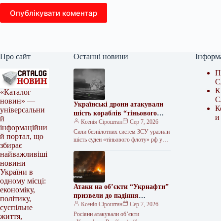
Опублікувати коментар
Про сайт
Останні новини
Інформ
П
С
К
«Каталог
С
новин» —
Українські дрони атакували
К
універсальни
шість кораблів “тіньового
и
й
флоту” РФ та базу ФСБ
Ксенія Сіроштан
Сер 7, 2026
інформаційни
Сили безпілотних систем ЗСУ уразили
й портал, що
шість суден «тіньового флоту» рф у
збирає
Чорному й Азовському морях,
найважливіші
енерговузли на тимчасово окупованих
новини
територіях…
України в
одному місці:
Атаки на об’єкти “Укрнафти”
економіку,
призвели до падіння
політику,
видобутку
Ксенія Сіроштан
Сер 7, 2026
суспільне
Росіяни атакували об’єкти
життя,