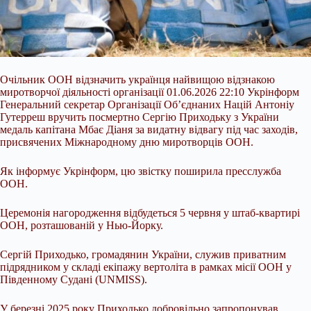
Очільник ООН відзначить українця найвищою відзнакою
миротворчої діяльності організації 01.06.2026 22:10 Укрінформ
Генеральний секретар Організації Об’єднаних Націй Антоніу
Гутерреш вручить посмертно Сергію Приходьку з України
медаль капітана Мбає Діаня за видатну відвагу під час заходів,
присвячених Міжнародному дню миротворців ООН.
Як інформує Укрінформ, цю звістку поширила пресслужба
ООН.
Церемонія нагородження відбудеться 5 червня у штаб-квартирі
ООН, розташованій у Нью-Йорку.
Сергій
Приходько, громадянин України, служив приватним
підрядником у складі екіпажу вертоліта в рамках місії ООН у
Південному Судані (UNMISS).
У березні 2025 року Приходько добровільно запропонував