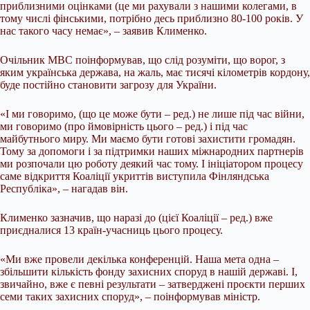
приблизними оцінками (це ми рахували з нашими колегами, в
тому числі фінськими, потрібно десь приблизно 80-100 років. У
нас такого часу немає», – заявив Клименко.
Очільник МВС поінформував, що слід розуміти, що ворог, з
яким українська держава, на жаль, має тисячі кілометрів кордону,
буде постійно становити загрозу для України.
«І ми говоримо, (що це може бути – ред.) не лише під час війни,
ми говоримо (про ймовірність цього – ред.) і під час
майбутнього миру. Ми маємо бути готові захистити громадян.
Тому за допомоги і за підтримки наших міжнародних партнерів
ми розпочали цю роботу деякий час тому. І ініціатором процесу
саме відкриття Коаліції укриттів виступила Фінляндська
Республіка», – нагадав він.
Клименко зазначив, що наразі до (цієї Коаліції – ред.) вже
приєдналися 13 країн-учасниць цього процесу.
«Ми вже провели декілька конференцій. Наша мета одна –
збільшити кількість фонду захисних споруд в нашій державі. І,
звичайно, вже є певні результати – затверджені проєкти перших
семи таких захисних споруд», – поінформував міністр.