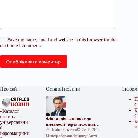
Save my name, email and website in this browser for the
next time I comment.
Опублікувати коментар
Про сайт
Останні новини
Інформ
П
С
К
«Каталог
С
новин» —
Фінляндія закликає до
К
універсальни
пильності через можливі
и
й
провокації Росії
Поліна Більченко
Сер 9, 2026
інформаційни
Міністр оборони Фінляндії Антті