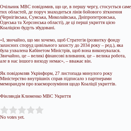
Очільник МВС повідомив, що це, в першу чергу, стосується саме
тих областей, де поруч знаходиться лінія бойового зіткнення
(Чернігівська, Сумська, Миколаївська, Дніпропетровська,
Одеська та Херсонська області), де ці перші укриття цією
Коаліцією будуть збудовані.
«І, звичайно, що ми хочемо, щоб Стратегія (розвитку фонду
захисних споруд цивільного захисту до 2034 року – ред.), яка
була ухвалена Кабінетом Міністрів, щоб вона виконувалася.
Звичайно, це – великі фінансові вливання, це – велика робота,
але в нас іншого виходу немає», – вважає він.
Як повідомляв Укрінформ, 27 листопада минулого року
Міністерство внутрішніх справ підписало з партнерами
меморандум про взаєморозуміння щодо Коаліції укриттів.
Фінляндія Клименко МВС Укриття
Submit Rating
Rate this item:
No votes yet.