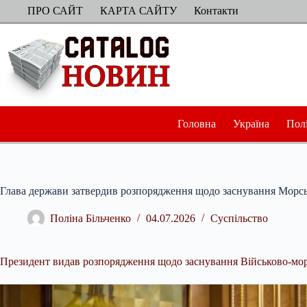
Перейти
ПРО САЙТ
КАРТА САЙТУ
Контакти
до
вмісту
Головна
Україна
Пол
Глава держави затвердив розпорядження щодо заснування Морськ
Поліна Більченко
04.07.2026
Суспільство
Президент видав розпорядження щодо заснування Військово-морс