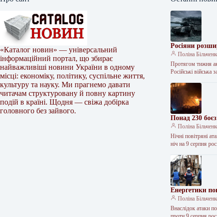
Росіяни розши
«Каталог новин» — універсальний
Поліна Більчен
інформаційний портал, що збирає
Протягом тижня ак
найважливіші новини України в одному
Російські війська 
місці: економіку, політику, суспільне життя,
культуру та науку. Ми прагнемо давати
читачам структуровану й повну картину
подій в країні. Щодня — свіжа добірка
головного без зайвого.
Понад 230 боєз
Поліна Більчен
Нічні повітряні ат
ніч на 9 серпня ро
Енергетики по
Поліна Більчен
Внаслідок атаки п
проти 9 серпня ро