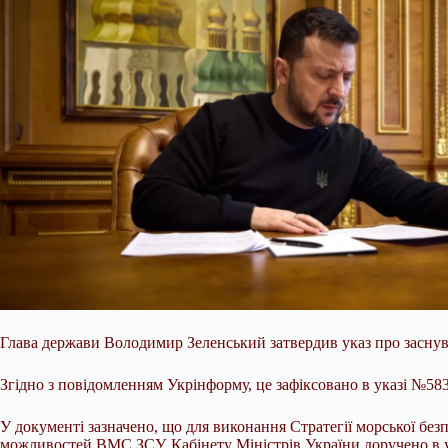
Глава держави Володимир Зеленський затвердив указ про заснува
Згідно з повідомленням Укрінформу, це зафіксовано в указі №58
У документі зазначено, що для виконання Стратегії морської бе
можливостей ВМС ЗСУ, Кабінету Міністрів України доручено в у