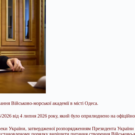
ння Військово-морської академії в місті Одеса.
3/2026 від 4 липня 2026 року, який було оприлюднено на офіційн
зпеки України, затвердженої розпорядженням Президента України
становленому порядку вирішити питання створення Військово-мо