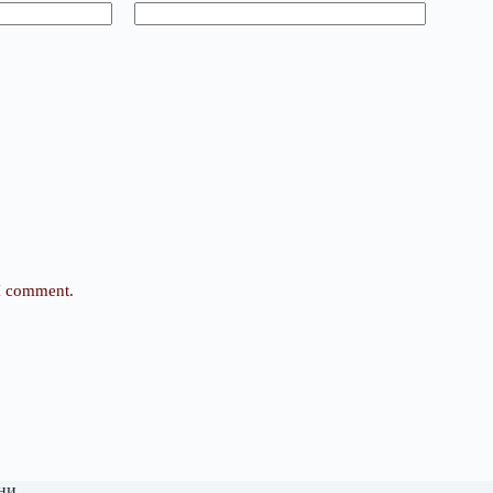
 I comment.
ни