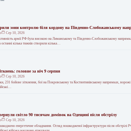
рили зони контролю біля кордону на Південно-Слобожанському нап
ко
Сер 10, 2026
тивність армії РФ була високою на Лиманському та Південно-Слобожанському напрямк
за останні кілька тижнів створили кілька…
іткнень: головне за ніч 9 серпня
ко
Сер 10, 2026
аки, 231 бойове зіткнення, бої на Покровському та Костянтинівському напрямках, ворожі
сійські…
вернули світло 90 тисячам домівок на Одещині після обстрілу
ко
Сер 10, 2026
ошкоджено енергетичне обладнання. Огляд пошкодженої інфраструктури після обстрілі Р
сійські війська масовано атакували…