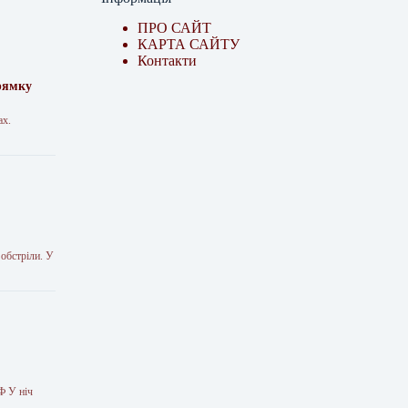
ПРО САЙТ
КАРТА САЙТУ
Контакти
рямку
ах.
 обстріли. У
Ф У ніч