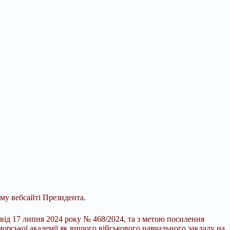
ому вебсайті Президента.
 від 17 липня 2024
року № 468/2024, та з метою посилення
рської академії як вищого військового навчального закладу на