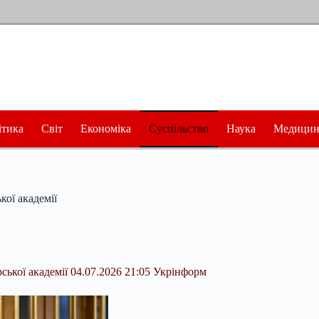
ітика
Світ
Економіка
Суспільство
Наука
Медицин
ої академії
ької академії 04.07.2026 21:05 Укрінформ