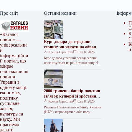
Про сайт
Останні новини
Інформ
П
С
К
«Каталог
С
новин» —
Курс долара до середини
К
універсальни
серпня: чи чекати на обвал
и
й
Ксенія Сіроштан
Сер 8, 2026
інформаційни
Курс долара у першій декаді серпня
й портал, що
прогнозується на рівні трохи вище 45
збирає
гривень. Наближення осені традиційно
найважливіші
посилює тривожність у частини…
новини
України в
одному місці:
2000 гривень: банкір пояснив
економіку,
зв’язок купюри зі зростанням
політику,
доходів громадян
Ксенія Сіроштан
Сер 8, 2026
суспільне
Рішення Національного банку України
життя,
(НБУ) запровадити в обіг нову
культуру та
найбільшу банкноту номіналом 2000
науку. Ми
гривень багатьма було сприйнято як
прагнемо
свідчення інфляції…
давати