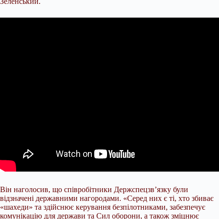
Зеленський.
Він наголосив, що співробітники Держспецзв’язку були
відзначені державними нагородами. «Серед них є ті, хто збиває
«шахеди» та здійснює керування безпілотниками, забезпечує
комунікацію для держави та Сил оборони, а також зміцнює