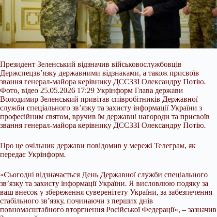
Президент Зеленський відзначив військовослужбовців
Держспецзв’язку державними відзнаками, а також присвоїв
звання генерал-майора керівнику ДССЗЗІ Олександру Потію.
Фото, відео 25.05.2026 17:29 Укрінформ Глава держави
Володимир Зеленський привітав співробітників Державної
служби спеціального зв’язку та захисту інформації України з
професійним святом, вручив їм державні нагороди та присвоїв
звання генерал-майора керівнику ДССЗЗІ Олександру Потію.
Про це очільник держави повідомив у мережі
Телеграм, як
передає Укрінформ.
«Сьогодні відзначається День Державної служби спеціального
зв’язку та захисту інформації України. Я висловлюю подяку за
ваш внесок у збереження суверенітету України, за забезпечення
стабільного зв’язку, починаючи з перших днів
повномасштабного вторгнення Російської Федерації», – зазначив