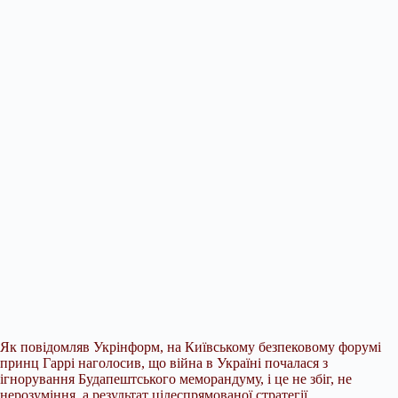
Як повідомляв Укрінформ, на Київському безпековому форумі
принц Гаррі наголосив, що війна в Україні почалася з
ігнорування Будапештського меморандуму, і це не збіг, не
нерозуміння, а результат цілеспрямованої стратегії.