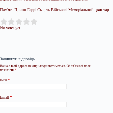
Пам'ять Принц Гаррі Смерть Військові Меморіальний цвинтар
Submit Rating
Rate this item:
No votes yet.
Залишити відповідь
Ваша e-mail адреса не оприлюднюватиметься.
Обов’язкові поля
позначені
*
Ім’я
*
Email
*