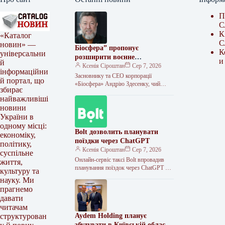
П
С
К
«Каталог
С
новин» —
Біосфера” пропонує
К
універсальни
розширити воєнне
и
й
страхування та запровадити
Ксенія Сіроштан
Сер 7, 2026
інформаційни
мораторій на перевірки
Засновнику та СЕО корпорації
й портал, що
«Біосфера» Андрію Здесенку, чий
збирає
бізнес нещодавно зазнав збитків
найважливіші
наблизно на 150 мільйонів гривень
новини
через ворожий удар…
України в
одному місці:
Bolt дозволить планувати
економіку,
поїздки через ChatGPT
політику,
Ксенія Сіроштан
Сер 7, 2026
суспільне
Онлайн-сервіс таксі Bolt впровадив
життя,
планування поїздок через ChatGPT у
культуру та
всіх країнах, де присутня компанія,
науку. Ми
зокрема й в Україні. Відтепер
прагнемо
користувачі…
давати
читачам
Aydem Holding планує
структурован
збудувати в Київській області