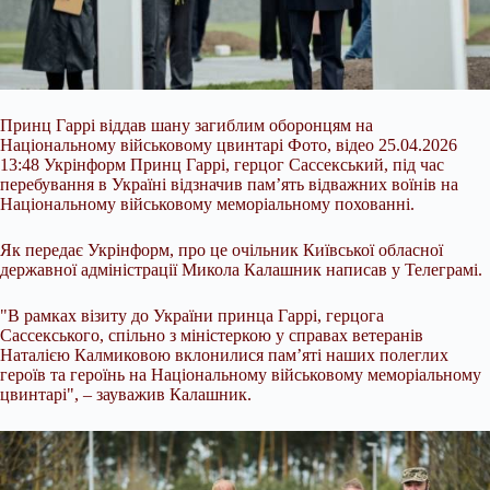
Принц Гаррі віддав шану загиблим оборонцям на
Національному військовому цвинтарі Фото, відео 25.04.2026
13:48 Укрінформ Принц Гаррі, герцог Сассекський, під час
перебування в Україні відзначив пам’ять відважних воїнів на
Національному військовому меморіальному похованні.
Як передає Укрінформ, про це очільник Київської обласної
державної адміністрації Микола Калашник написав у Телеграмі.
"В рамках візиту до України принца Гаррі, герцога
Сассекського, спільно з міністеркою у справах
ветеранів
Наталією Калмиковою вклонилися пам’яті наших полеглих
героїв та героїнь на Національному військовому меморіальному
цвинтарі", – зауважив Калашник.