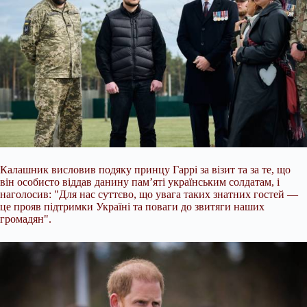
Калашник висловив подяку принцу Гаррі за візит та за те, що
він особисто віддав данину пам’яті українським солдатам, і
наголосив: "Для нас суттєво, що увага таких знатних гостей —
це прояв підтримки Україні та поваги до звитяги наших
громадян".