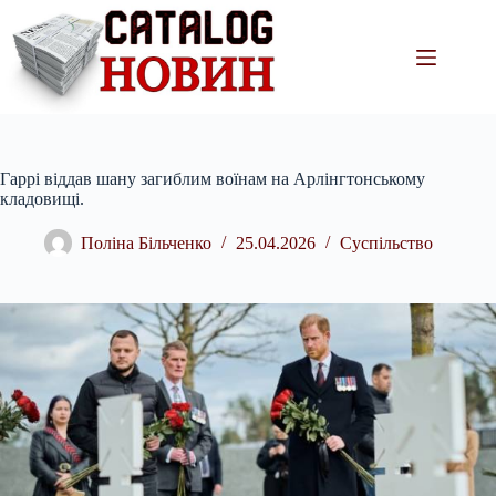
Перейти
до
вмісту
Гаррі віддав шану загиблим воїнам на Арлінгтонському
кладовищі.
Поліна Більченко
25.04.2026
Суспільство