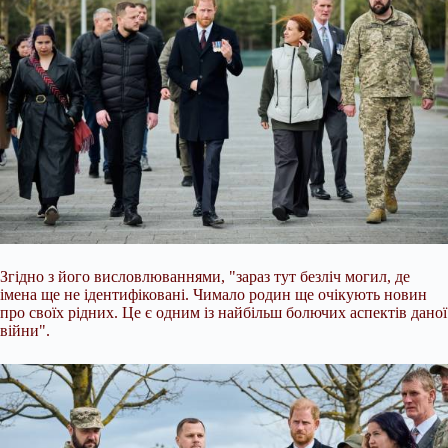
Згідно з його висловлюваннями, "зараз тут безліч могил, де
імена ще не ідентифіковані. Чимало родин ще очікують новин
про своїх рідних. Це є одним із найбільш болючих аспектів даної
війни".