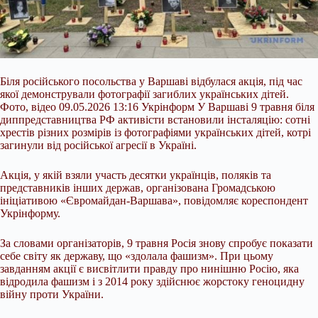
Біля російського посольства у Варшаві відбулася акція, під час
якої демонстрували фотографії загиблих українських дітей.
Фото, відео 09.05.2026 13:16 Укрінформ У Варшаві 9 травня біля
диппредставництва РФ активісти встановили інсталяцію: сотні
хрестів різних розмірів із фотографіями українських дітей, котрі
загинули від російської агресії в Україні.
Акція, у якій взяли участь десятки українців, поляків та
представників інших держав, організована Громадською
ініціативою
«Євромайдан-Варшава», повідомляє кореспондент
Укрінформу.
За словами організаторів, 9 травня Росія знову спробує показати
себе світу як державу, що «здолала фашизм». При цьому
завданням акції є висвітлити правду про нинішню Росію, яка
відродила фашизм і з 2014 року здійснює жорстоку геноцидну
війну проти України.