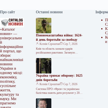
Про сайт
Останні новини
Інформ
П
С
К
«Каталог
С
новин» —
Повномасштабна війна: 1624-
К
універсальни
й день боротьби за свободу
и
й
Ксенія Сіроштан
Сер 7, 2026
інформаційни
Київ та область зазнали ударів
й портал, що
російськими ракетами. Загинуло
збирає
щонайменше 17 людей, десятки
найважливіші
отримали поранення. Атаковано
новини
цивільну інфраструктуру, зокрема
логістичні центри…
України в
одному місці:
Україна тримає оборону: 1625
економіку,
днів боротьби
політику,
Ксенія Сіроштан
Сер 7, 2026
суспільне
Система ПРО «Фрея» та українська
життя,
балістика мають дати результат у 2026-
культуру та
2027 роках, заявив Президент
науку. Ми
Володимир Зеленський. СБУ уразили
прагнемо
два патрульні…
давати