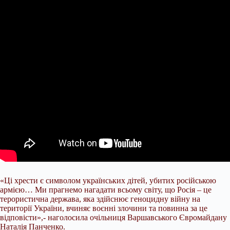
«Ці хрести є символом українських дітей, убитих російською
армією… Ми прагнемо нагадати всьому світу, що Росія – це
терористична держава, яка здійснює геноцидну війну на
території України, вчиняє воєнні злочини та повинна за це
відповісти»,- наголосила очільниця Варшавського Євромайдану
Наталія Панченко.