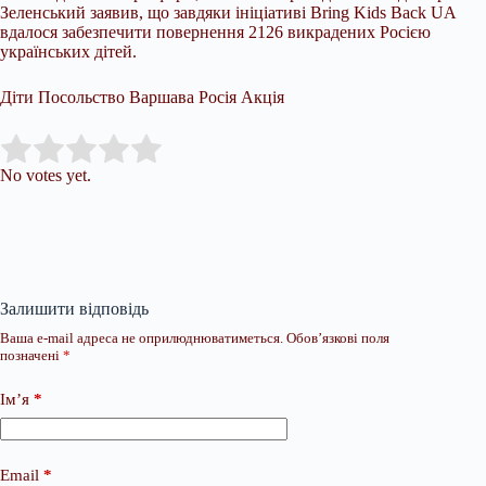
Зеленський заявив, що завдяки ініціативі Bring Kids Back UA
вдалося забезпечити повернення 2126 викрадених Росією
українських дітей.
Діти Посольство Варшава Росія Акція
Submit Rating
Rate this item:
No votes yet.
Залишити відповідь
Ваша e-mail адреса не оприлюднюватиметься.
Обов’язкові поля
позначені
*
Ім’я
*
Email
*