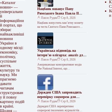
К
«Каталог
С
новин» —
Нацбанк вшанує Папу
К
універсальни
Римського Івана Павла II
и
й
пам’ятною монетою
Павло Рудик
Сер 8, 2026
інформаційни
Нацбанк випустить пам’ятну монету
й портал, що
на честь Святого Папи Римського
збирає
Івана Павла II Національний банк
найважливіші
України планує випустити пам’ятну
новини
монету, присвячену…
України в
одному місці:
Українська відповідь на
економіку,
інтерв’ю олігарха: аналіз для
політику,
The National Interest
Павло Рудик
Сер 8, 2026
суспільне
Американське консервативне медіа
життя,
The National Interest, що
культуру та
спеціалізується на міжнародних
науку. Ми
відносинах, опублікувало статтю
прагнемо
українських експертів, у якій вони
давати
спростовують
читачам
Держдеп США запровадить
структурован
перевірку соцмереж для
у й повну
іноземних журналістів перед
Павло Рудик
Сер 8, 2026
картину подій
видачею віз
в країні.
Держдеп США перевірятиме
соцмережі іноземних журналістів
Щодня —