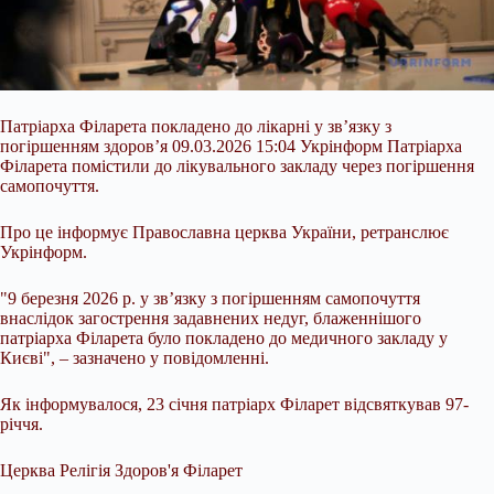
Патріарха Філарета покладено до лікарні у зв’язку з
погіршенням здоров’я 09.03.2026 15:04 Укрінформ Патріарха
Філарета помістили до лікувального закладу через погіршення
самопочуття.
Про це інформує Православна церква України, ретранслює
Укрінформ.
"9 березня 2026 р. у звʼязку з погіршенням самопочуття
внаслідок загострення задавнених недуг, блаженнішого
патріарха Філарета було покладено до медичного закладу у
Києві", – зазначено у повідомленні.
Як інформувалося, 23 січня патріарх
Філарет відсвяткував 97-
річчя.
Церква Релігія Здоров'я Філарет