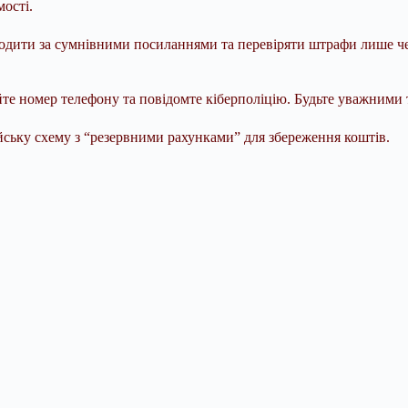
ості.
еходити за сумнівними посиланнями та перевіряти штрафи лише че
уйте номер телефону та повідомте кіберполіцію. Будьте уважними
ьку схему з “резервними рахунками” для збереження коштів.