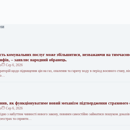
ни
ість комунальних послуг може збільшитися, незважаючи на тимчасов
ифів, – заявляє народний обранець.
ко
Сер 6, 2026
торій щодо підвищення цін на газ, опалення та гарячу воду в період воєнного стану, ві
но…
снив, як функціонуватиме новий механізм підтвердження страхового
ко
Сер 6, 2026
гідно з набуттям чинності нового закону, повинен самостійно займатися пошуком доказів
 реєстрах та сприяти…