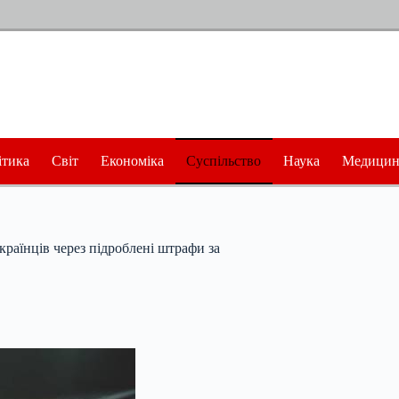
ітика
Світ
Економіка
Суспільство
Наука
Медицин
раїнців через підроблені штрафи за