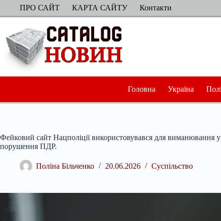
Перейти
ПРО САЙТ
КАРТА САЙТУ
Контакти
до
вмісту
Головна
Україна
Пол
Фейковий сайт Нацполіції використовувався для виманювання ук
порушення ПДР.
Поліна Більченко
20.06.2026
Суспільство