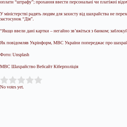
оплати “штрафу”; прохання ввести персональні чи платіжні відом
У міністерстві радять людям для захисту від шахрайства не пер
застосунок “Дія”.
“Якщо ввели дані картки – негайно зв’яжіться з банком; заблок
Як повідомляв Укрінформ, МВС України попереджає про шахрайс
Фото: Unsplash
МВС Шахрайство Вебсайт Кіберполіція
Submit Rating
Rate this item:
No votes yet.