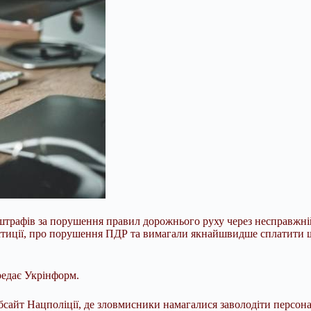
штрафів за порушення правил дорожнього руху через несправжні
юстиції, про порушення ПДР та вимагали якнайшвидше сплатити 
редає Укрінформ.
бсайт Нацполіції, де зловмисники намагалися заволодіти персон