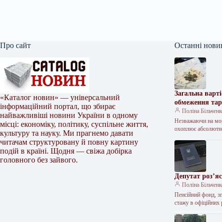
Про сайт
Останні нови
Загальна варт
«Каталог новин» — універсальний
обмеження тар
інформаційний портал, що збирає
Поліна Більчен
найважливіші новини України в одному
Незважаючи на мора
місці: економіку, політику, суспільне життя,
охоплює абсолют
культуру та науку. Ми прагнемо давати
читачам структуровану й повну картину
подій в країні. Щодня — свіжа добірка
головного без зайвого.
Депутат роз’я
Поліна Більчен
Пенсійний фонд, з
стажу в офіційних