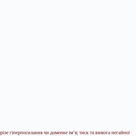
ріле гіперпосилання чи доменне ім’я; тиск та вимога негайної