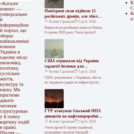
К
«Каталог
С
новин» —
Повітряні сили відбили 15
К
універсальни
російських дронів, але збили
и
й
лише частину балістичних та
Ксенія Сіроштан
Сер 8, 2026
інформаційни
зенітних ракет
Вирва після російської атаки по Києву,
й портал, що
8 серпня 2026 року Уночі проти 8
збирає
серпня війська рф атакували Україну
найважливіші
шістьма балістичними…
новини
України в
одному місці:
США отримали від України
економіку,
гарантії безпеки для
політику,
Каспійського трубопроводу та
Ксенія Сіроштан
Сер 8, 2026
суспільне
деяких суден у Чорному морі
США домовилися з Україною, аби та
життя,
не завдавала ударів по інфраструктурі
культуру та
Каспійського трубопровідного
науку. Ми
консорціуму (КТК) та деяким
прагнемо
неросійським суднам, які…
давати
читачам
ГУР атакував Ільський НПЗ:
структурован
диверсія на нафтопереробній
у й повну
галузі рф триває
Ксенія Сіроштан
Сер 8, 2026
картину подій
в країні.
Уночі проти 8 серпня українські
розвідники уразили Ільський
Щодня —