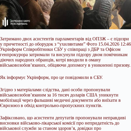
Затримано двох асистентів парламентарів від ОПЗЖ – є підозри
у причетності до оборудок з “ухилянтами” Фото 15.04.2026 12:46
Укрінформ Співробітники СБУ у співпраці з ДБР та Офісом
генпрокурора затримали та висунули підозру двом помічникам
діючих народних обранців, котрі вводили в оману
військовозобов’язаних, обіцяючи допомогу в уникненні призову.
Як інформує Укрінформ, про це повідомили в СБУ.
Згідно з матеріалами слідства, дані особи пропонували
військовозобов’язаним за 16 тисяч доларів США
уникнути
мобілізації через фальшиві медичні документи або виїхати в
Єврозоюз в обхід контрольно-пропускних пунктів.
Зафіксовано, що асистенти депутатів пропонували неправдиві
висновки військово-лікарської комісії про непридатність до
військової служби за станом здоров’я, довідки про