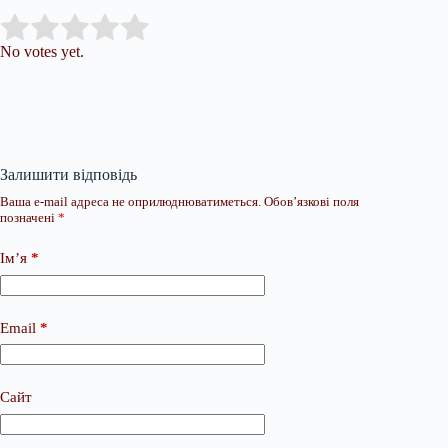
Submit Rating
Rate this item:
No votes yet.
Залишити відповідь
Ваша e-mail адреса не оприлюднюватиметься.
Обов’язкові поля
позначені
*
Ім’я
*
Email
*
Сайт