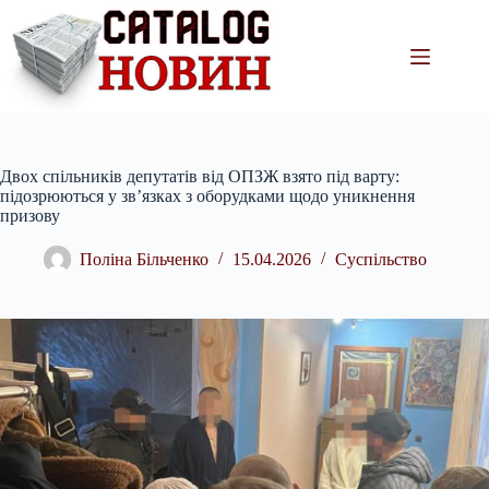
Перейти
до
вмісту
Двох спільників депутатів від ОПЗЖ взято під варту:
підозрюються у зв’язках з оборудками щодо уникнення
призову
Поліна Більченко
15.04.2026
Суспільство