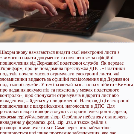
Шахраї знову намагаються видати свої електронні листи з
«вимогою надати документи та пояснення» за офіційні
повідомлення від Державної податкової служби. Як передає
Укрінформ, про це повідомила пресслужба ДПС. «Платники
податків почали масово отримувати електронні листи, які
зловмисники видають за офіційні повідомлення від Державної
податкової служби. У темі зазвичай зазначається нібито «Вимога
про
надання документів та пояснень у межах податкового
контролю», щоб спонукати отримувача відкрити лист або
вкладення», – йдеться у повідомленні. Насправді ці електронні
повідомлення є шахрайськими, наголосили в ДПС. Для
розсилки шахраї використовують сторонні електронні адреси,
зокрема
reply@starsgram.shop
. Особливу небезпеку становлять
вкладення у форматах .pdf, .zip, .rar, а також файли з
розширеннями .exe та .scr. Саме через них найчастіше
поширюється шкідливе програмне забезпечення, яке дає