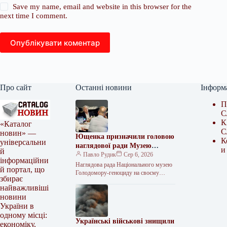
Save my name, email and website in this browser for the
next time I comment.
Опублікувати коментар
Про сайт
Останні новини
Інформ
П
С
К
«Каталог
С
новин» —
Ющенка призначили головою
К
універсальни
наглядової ради Музею
и
й
Голодомору
Павло Рудик
Сер 6, 2026
інформаційни
Наглядова рада Національного музею
й портал, що
Голодомору-геноциду на своєму
збирає
першому засіданні обрала керівний
найважливіші
склад та визначила основні напрями
новини
подальшої роботи. Як передає…
України в
одному місці:
Українські військові знищили
економіку,