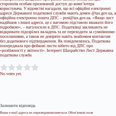
стороннім особам прихований доступ до комп’ютера
користувача. У відомстві нагадали, що всі офіційні електронні
адреси Державної податкової служби мають домен @tax.gov.ua, а
офіційна електронна пошта ДПС –
post@tax.gov.ua
. «Якщо лист
надійшов з іншої адреси, це є вагомою підставою вважати його
підробкою», – наголосили в ДПС. Податківці закликають не
відкривати підозрілих вкладень та не переходити за сумнівними
посиланнями, а також не довіряти навіть знайомим контактам
без додаткового підтвердження. Як повідомлялось, Податкова
попереджала про фейкові листи нібито від ДПС про
«розбіжності у звітності». Інтернет Шахрайство Лист Державна
податкова служба
Submit Rating
Rate this item:
No votes yet.
Залишити відповідь
Ваша e-mail адреса не оприлюднюватиметься.
Обов’язкові поля