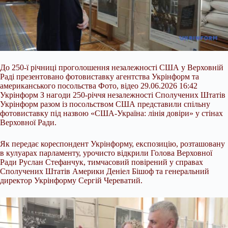
До 250-ї річниці проголошення незалежності США у Верховній
Раді презентовано фотовиставку агентства Укрінформ та
американського посольства Фото, відео 29.06.2026 16:42
Укрінформ З нагоди 250-річчя незалежності Сполучених Штатів
Укрінформ разом із посольством США представили спільну
фотовиставку під назвою «США-Україна: лінія довіри» у стінах
Верховної Ради.
Як передає кореспондент Укрінформу, експозицію, розташовану
в кулуарах парламенту, урочисто відкрили Голова Верховної
Ради
Руслан Стефанчук, тимчасовий повірений у справах
Сполучених Штатів Америки Деніел Бішоф та генеральний
директор Укрінформу Сергій Череватий.