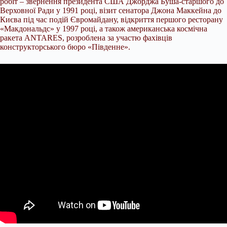
робіт – звернення президента США Джорджа Буша-старшого до
Верховної Ради у 1991 році, візит сенатора Джона Маккейна до
Києва під час подій Євромайдану, відкриття першого ресторану
«Макдональдс» у 1997 році, а також американська космічна
ракета ANTARES, розроблена за участю фахівців
конструкторського бюро «Південне».