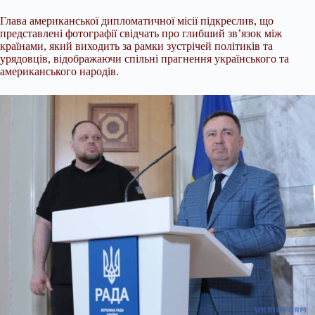
Глава американської дипломатичної місії підкреслив, що
представлені фотографії свідчать про глибший зв’язок між
країнами, який виходить за рамки зустрічей політиків та
урядовців, відображаючи спільні прагнення українського та
американського народів.