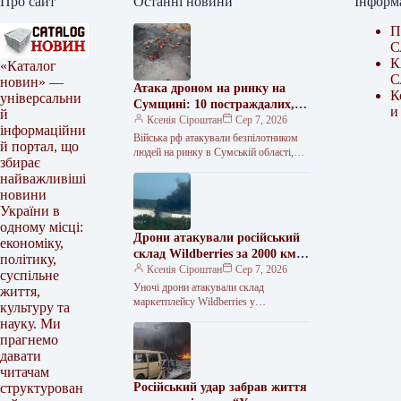
Про сайт
Останні новини
Інформ
П
С
К
«Каталог
С
новин» —
Атака дроном на ринку на
К
універсальни
Сумщині: 10 постраждалих,
и
й
двоє у вкрай важкому стані
Ксенія Сіроштан
Сер 7, 2026
інформаційни
Війська рф атакували безпілотником
й портал, що
людей на ринку в Сумській області,
збирає
відомо про 10 постраждалих. Уночі по
найважливіші
Сумах били дронами та…
новини
України в
одному місці:
Дрони атакували російський
економіку,
склад Wildberries за 2000 км
політику,
від кордону
Ксенія Сіроштан
Сер 7, 2026
суспільне
Уночі дрони атакували склад
життя,
маркетплейсу Wildberries у
культуру та
Єкатеринбурзі (росія). На об’єкті
науку. Ми
триває пожежа, працівників
прагнемо
евакуювали. Про атаку повідомив
давати
губернатор
читачам
Російський удар забрав життя
структурован