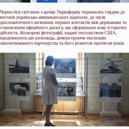
Чорно-білі світлини з архіву Укрінформу переносять глядача до
витоків українсько-американських відносин, до часів
дипломатичного визнання, перших контактів між державами та
становлення офіційного діалогу, що сформували нову історичну
дійсність. Кольорові фотографії, надані посольством США,
продовжують цю розповідь, демонструючи еволюцію
започаткованого партнерства та його розвиток протягом років.