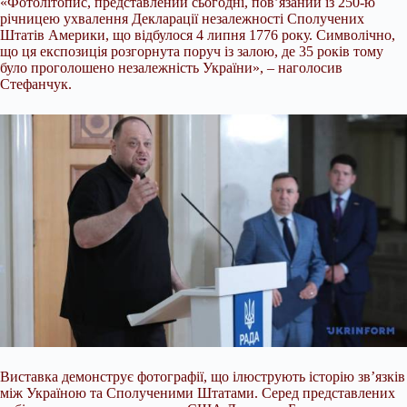
«Фотолітопис, представлений сьогодні, пов’язаний із 250-ю
річницею ухвалення Декларації незалежності Сполучених
Штатів Америки, що відбулося 4 липня 1776 року. Символічно,
що ця експозиція розгорнута поруч із залою, де 35 років тому
було проголошено незалежність України», – наголосив
Стефанчук.
Виставка демонструє фотографії, що ілюструють історію зв’язків
між Україною та Сполученими Штатами. Серед представлених