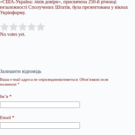
«США-Україна: лінія довіри», присвячена 250-й річниці
незалежності Сполучених Штатів, була презентована у вікнах
Укрінформу.
Submit Rating
Rate this item:
No votes yet.
Залишити відповідь
Ваша e-mail адреса не оприлюднюватиметься.
Обов’язкові поля
позначені
*
Ім’я
*
Email
*