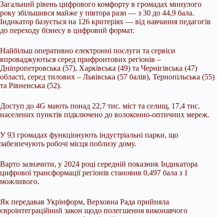
Загальний рівень цифрового комфорту в громадах минулого
року збільшився майже у півтора рази — з 30 до 44,9 бала.
Індикатор базується на 126 критеріях — від навчання педагогів
до переходу бізнесу в цифровий формат.
Найбільш оперативно електронні послуги та сервіси
впроваджуються серед прифронтових регіонів –
Дніпропетровська (57), Харківська (49) та Чернігівська (47)
області, серед тилових – Львівська (57 балів), Тернопільська (55)
та Рівненська (52).
Доступ до 4G мають понад 22,7 тис. міст та селищ, 17,4 тис.
населених пунктів підключено до волоконно-оптичних мереж.
У 93 громадах функціонують індустріальні парки, що
забезпечують робочі місця поблизу дому.
Варто зазначити, у 2024 році середній показник Індикатора
цифрової трансформації регіонів становив 0,497 бала з 1
можливого.
Як передавав Укрінформ, Верховна Рада прийняла
євроінтеграційний закон щодо полегшення виконавчого