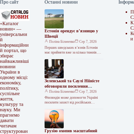
Про сайт
Останні новини
Інформ
П
С
К
«Каталог
С
новин» —
Естонія орендує в’язницю у
К
універсальни
Швеції
и
й
Поліна Більченко
Сер 7, 2026
інформаційни
Перших шведських в’язнів Естонія
й портал, що
має прийняти вже за кілька тижнів.
збирає
Естонія та Швеція підписали
найважливіші
меморандум про оренду Тартуської
новини
в’язниці. Документ…
України в
одному місці:
Зеленський та Саулі Нііністе
економіку,
обговорили посилення
політику,
української ППО та
Поліна Більченко
Сер 7, 2026
суспільне
постачання ракет
Фінляндія може допомогти Україні
життя,
посилити захист від російських
культуру та
балістичних атак. <img src="/wp-
науку. Ми
content/uploads/2026/08/efedc0db829cb5
прагнемо
eaa61f6095519d7c1a.jpg"
давати
alt="Зеленський обговорив із
читачам
президентом Фінляндії
Грузію охопив масштабний
структурован