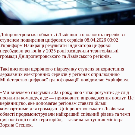
Дніпропетровська область і Львівщина очолюють перелік за
ступенем поширення цифрових сервісів 08.04.2026 03:02
Укрінформ Найкращі результати Індикатора цифрової
перебудови регіонів у 2025 році засвідчили територіальні
громади Дніпропетровського та Львівського регіонів.
Такі висновки щорічного підрахунку ступеня використання
державних електронних сервісів у регіонах оприлюднило
Міністерство цифрової трансформації, повідомляє Укрінформ.
«Ми вивчаємо підсумки 2025 року, щоб чітко розуміти:
де слід
посилити команду, а де — прискорити впровадження послуг. Це
керівництво, яке допомагає регіонам ставати більш
комфортними для громадян. Дніпропетровська та Львівська
області продемонстрували найкращий спільний рівень та темп
цифровізації своїх територій», – заявила заступник міністра
Зоряна Стецюк.