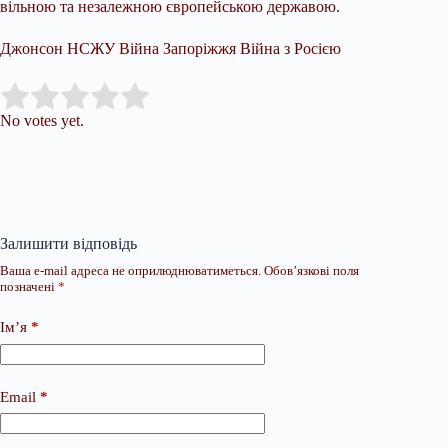
вільною та незалежною європейською державою.
Джонсон НСЖУ Війна Запоріжжя Війна з Росією
Submit Rating
Rate this item:
No votes yet.
Залишити відповідь
Ваша e-mail адреса не оприлюднюватиметься.
Обов’язкові поля
позначені
*
Ім’я
*
Email
*