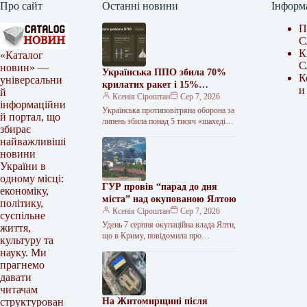
Про сайт
Останні новини
Інформ
П
С
К
«Каталог
С
новин» —
Українська ППО збила 70%
К
універсальни
крилатих ракет і 15%
и
й
балістичних у липні
Ксенія Сіроштан
Сер 7, 2026
інформаційни
Українська протиповітряна оборона за
й портал, що
липень збила понад 5 тисяч «шахедів»
збирає
та 216 ракет. З них лише 29 —
найважливіші
балістичні. Про…
новини
України в
одному місці:
ГУР провів “парад до дня
економіку,
міста” над окупованою Ялтою
політику,
Ксенія Сіроштан
Сер 7, 2026
суспільне
Удень 7 серпня окупаційна влада Ялти,
життя,
що в Криму, повідомила про
культуру та
безпілотну небезпеку в місті. Згодом у
науку. Ми
мережі з’явилося зображення…
прагнемо
давати
читачам
На Житомирщині після
структурован