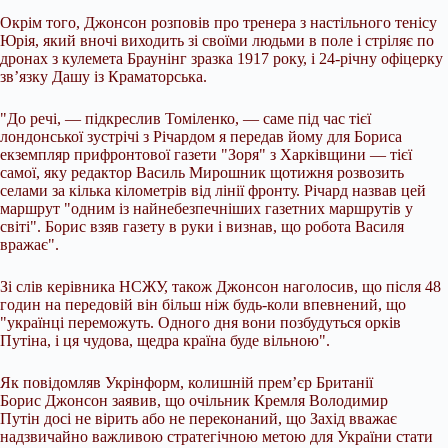
Окрім того, Джонсон розповів про тренера з настільного тенісу
Юрія, який вночі виходить зі своїми людьми в поле і стріляє по
дронах з кулемета Браунінг зразка 1917 року, і 24-річну офіцерку
зв’язку Дашу із Краматорська.
"До речі, — підкреслив Томіленко, — саме під час тієї
лондонської зустрічі з Річардом я передав йому для Бориса
екземпляр прифронтової газети "Зоря" з Харківщини — тієї
самої, яку редактор Василь Мирошник щотижня розвозить
селами за кілька кілометрів від лінії фронту. Річард назвав цей
маршрут "одним із найнебезпечніших газетних маршрутів у
світі". Борис взяв газету в руки і визнав, що робота Василя
вражає".
Зі слів керівника НСЖУ, також Джонсон наголосив, що після 48
годин на передовій він більш ніж будь-коли впевнений, що
"українці переможуть. Одного дня вони позбудуться орків
Путіна, і ця чудова, щедра країна буде вільною".
Як повідомляв Укрінформ, колишній прем’єр Британії
Борис Джонсон заявив, що очільник Кремля Володимир
Путін досі не вірить або не переконаний, що Захід вважає
надзвичайно важливою стратегічною метою для України стати