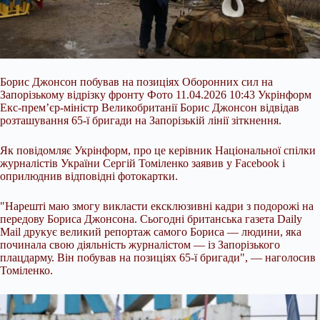
Борис Джонсон побував на позиціях Оборонних сил на
Запорізькому відрізку фронту Фото 11.04.2026 10:43 Укрінформ
Екс-прем’єр-міністр Великобританії Борис Джонсон відвідав
розташування 65-ї бригади на Запорізькій лінії зіткнення.
Як повідомляє Укрінформ, про це керівник Національної спілки
журналістів України Сергій Томіленко заявив у Facebook і
оприлюднив відповідні фотокартки.
"Нарешті маю змогу викласти ексклюзивні кадри з подорожі на
передову Бориса Джонсона. Сьогодні британська
газета Daily
Mail друкує великий репортаж самого Бориса — людини, яка
починала свою діяльність журналістом — із Запорізького
плацдарму. Він побував на позиціях 65-ї бригади", — наголосив
Томіленко.