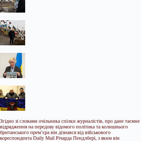
Згідно зі словами очільника спілки журналістів, про дане таємне
відрядження на передову відомого політика та колишнього
британського прем’єра він дізнався від військового
кореспондента Daily Mail Річарда Пендлбері, з яким він