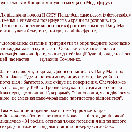
зустрічався в Лондоні минулого місяця на Медіафорумі.
Як відзначив голова НСЖУ, Пендлбері саме разом із фотографом
Джеймі Вейзманом повернувся з України та розповів, що
Джонсон наполегливо попросив фронтову команду Daily Mail
організувати йому таку поїздку на лінію фронту.
"Домовились: світлини притримати та оприлюднити одночасно
з виходом матеріалу в газеті. Оскільки саме загострилася
ситуація навколо Ірану, то вихід публікації було відкладено. І ось
цей час настав", — зауважив Томіленко.
За його словами, зокрема, Джонсон написав у Daily Mail про
Запоріжжя: "Їдучи широкими вулицями міста, відчув його
потенціал і багатство, яке очікує на повернення. Chevrolet мав
тут завод ще у 1930-х. Греблю будували ті самі американські
інженери, що зводили Гувер дамбу. "Одного дня, я сподіваюся та
вірю, це американсько-українське партнерство відновиться".
Також колишній британський прем’єр розповів про
військовослужбовця з позивним Кокос — пілота дронів, який
ліквідував 434 росіян, отримав тяжке поранення від танкового
снаряда, відмовився від ампутації та повернувся до бою.