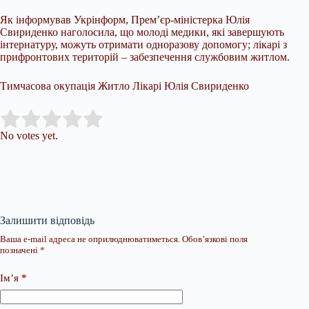
Як інформував Укрінформ, Прем’єр-міністерка Юлія
Свириденко наголосила, що молоді медики, які завершують
інтернатуру, можуть отримати одноразову допомогу; лікарі з
прифронтових територій – забезпечення службовим житлом.
Тимчасова окупація Житло Лікарі Юлія Свириденко
Submit Rating
Rate this item:
No votes yet.
Залишити відповідь
Ваша e-mail адреса не оприлюднюватиметься.
Обов’язкові поля
позначені
*
Ім’я
*