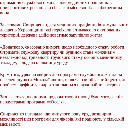
отримання службового житла для медичних працівників
прифронтових регіонів та сільської місцевості», – підкреслила
вона.
За словами Свириденко, для медичних працівників комунальних
лікарень Херсонщини, які переїхали з тимчасово окупованих
територій, держава здійснюватиме закупівлю житла.
«Додатково, скасовано вимоги щодо необхідного стажу роботи.
Отримати службову квартиру чи будинок стане можливим
незалежно від тривалості трудового стажу особи в медичному
закладі», – додала очільниця уряду.
Крім того, уряд розширив дію програми службового житла на
населені пункти Миколаївщини, включаючи обласний центр, де
проблема дефіциту кадрів залишається надзвичайно гострою.
Зазначається, що норми щодо житлової площі були узгоджені з
параметрами програми «єОселя».
Свириденко нагадала, що минулого року уряд розширив
можливості цієї програми для лікарів, які працюють у сільській
місцевості.