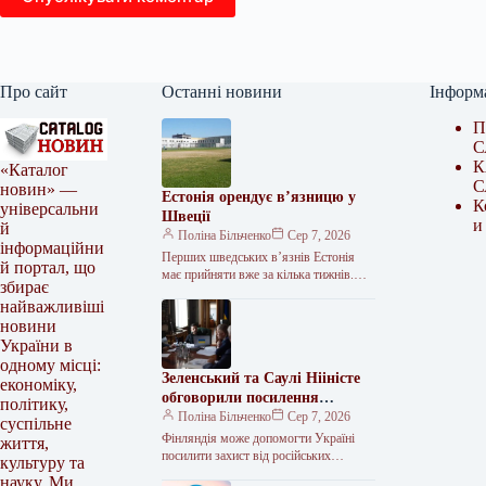
Про сайт
Останні новини
Інформ
П
С
К
«Каталог
С
новин» —
Естонія орендує в’язницю у
К
універсальни
Швеції
и
й
Поліна Більченко
Сер 7, 2026
інформаційни
Перших шведських в’язнів Естонія
й портал, що
має прийняти вже за кілька тижнів.
збирає
Естонія та Швеція підписали
найважливіші
меморандум про оренду Тартуської
новини
в’язниці. Документ…
України в
одному місці:
Зеленський та Саулі Нііністе
економіку,
обговорили посилення
політику,
української ППО та
Поліна Більченко
Сер 7, 2026
суспільне
постачання ракет
Фінляндія може допомогти Україні
життя,
посилити захист від російських
культуру та
балістичних атак. <img src="/wp-
науку. Ми