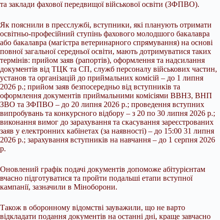
та заклади фахової передвищої військової освіти (ЗФПВО).
Як пояснили в пресслужбі, вступники, які планують отримати
освітньо-професійний ступінь фахового молодшого бакалавра
або бакалавра (магістра ветеринарного спрямування) на основі
повної загальної середньої освіти, мають дотримуватися таких
термінів: прийом заяв (рапортів), оформлення та надсилання
документів від ТЦК та СП, служб персоналу військових частин,
установ та організацій до приймальних комісій – до 1 липня
2026 р.; прийом заяв безпосередньо від вступників та
оформлення документів приймальними комісіями ВВНЗ, ВНП
ЗВО та ЗФПВО – до 20 липня 2026 р.; проведення вступних
випробувань та конкурсного відбору – з 20 по 30 липня 2026 р.;
виконання вимог до зарахування та скасування зареєстрованих
заяв у електронних кабінетах (за наявності) – до 15:00 31 липня
2026 р.; зарахування вступників на навчання – до 1 серпня 2026
р.
Оновлений графік подачі документів допоможе абітурієнтам
вчасно підготуватися та пройти подальші етапи вступної
кампанії, зазначили в Міноборони.
Також в оборонному відомстві зауважили, що не варто
відкладати подання документів на останні дні, краще завчасно