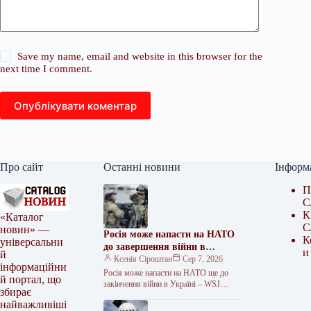
Save my name, email and website in this browser for the
next time I comment.
Опублікувати коментар
Про сайт
Останні новини
Інформ
П
С
К
«Каталог
С
новин» —
Росія може напасти на НАТО
К
універсальни
до завершення війни в
и
й
Україні
Ксенія Сіроштан
Сер 7, 2026
інформаційни
Росія може напасти на НАТО ще до
й портал, що
закінчення війни в Україні – WSJ
збирає
Президент росії володимир путін може
найважливіші
спробувати перевірити…