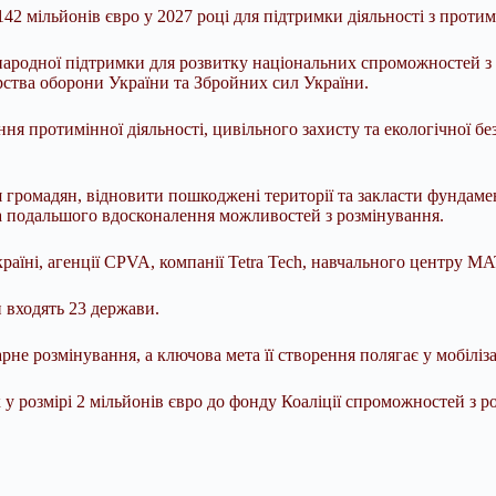
 мільйонів євро у 2027 році для підтримки діяльності з протимін
народної підтримки для розвитку національних спроможностей з р
рства оборони України та Збройних сил України.
ння протимінної діяльності, цивільного захисту та екологічної б
я громадян, відновити пошкоджені території та закласти фундаме
а подальшого вдосконалення можливостей з розмінування.
аїні, агенції CPVA, компанії Tetra Tech, навчального центру MAT
 входять 23 держави.
не розмінування, а ключова мета її створення полягає у мобіліз
у розмірі 2 мільйонів євро до фонду Коаліції спроможностей з р