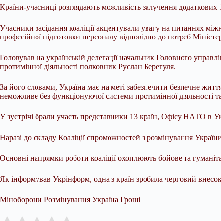
Країни-учасниці розглядають можливість залучення додаткових 142
Учасники засідання коаліції акцентували увагу на питаннях між
професійної підготовки персоналу відповідно до потреб Міністе
Головував на українській делегації начальник Головного управлі
протимінної діяльності полковник Руслан Берегуля.
За його словами, Україна має на меті забезпечити безпечне житт
неможливе без функціонуючої системи протимінної діяльності т
У зустрічі брали участь представники 13 країн, Офісу НАТО в Укр
Наразі до складу Коаліції спроможностей з розмінування України
Основні напрямки роботи коаліції охоплюють бойове та гуманітар
Як інформував Укрінформ, одна з країн зробила черговий внесок 
Міноборони Розмінування Україна Гроші