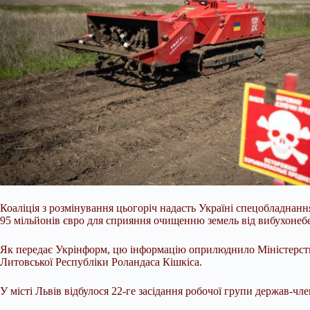
Коаліція з розмінування цьогоріч надасть Україні спецобладнан
95 мільйонів євро для сприяння очищенню земель від вибухонебез
Як передає Укрінформ, цю інформацію оприлюднило Міністерств
Литовської Республіки Роландаса Кішкіса.
У місті Львів відбулося 22-ге засідання робочої групи держав-член