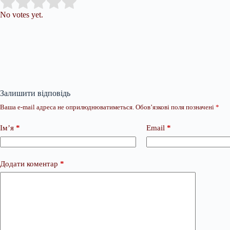
Submit Rating
Rate this item:
No votes yet.
Залишити відповідь
Ваша e-mail адреса не оприлюднюватиметься.
Обов’язкові поля позначені
*
Ім’я
*
Email
*
Додати коментар
*