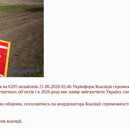
ня на €205 мільйонів 21.06.2026 02:46 Укрінформ Коаліція спром
печних об’єктів і в 2026 році має намір забезпечити Україну сп
о оборони, посилаючись на координатора Коаліції спроможност
ів коаліції.