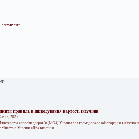
 I comment.
ни
інити правила відшкодування вартості інсулінів
Сер 7, 2026
 Міністерства охорони здоров’я (МОЗ) України для громадського обговорення винесено 
у Міністрів України «Про внесення…