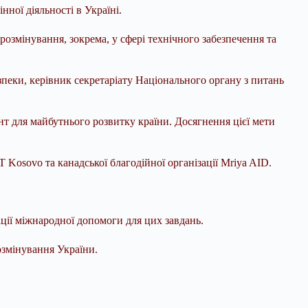
ної діяльності в Україні.
озмінування, зокрема, у сфері технічного забезпечення та
езпеки, керівник секретаріату Національного органу з питань
нт для майбутнього розвитку країни. Досягнення цієї мети
 Kosovo та канадської благодійної організації Mriya AID.
ації міжнародної допомоги для цих завдань.
озмінування України.