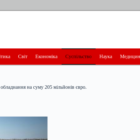
ітика
Світ
Економіка
Суспільство
Наука
Медицин
 обладнання на суму 205 мільйонів євро.