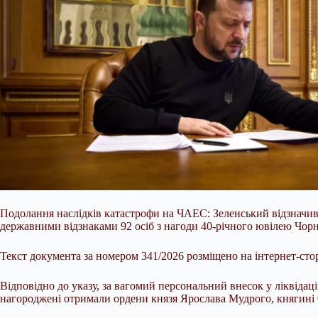
Подолання наслідків катастрофи на ЧАЕС: Зеленський відзначив
державними відзнаками 92 осіб з нагоди 40-річного ювілею Чорно
Текст документа за номером 341/2026 розміщено на інтернет-сто
Відповідно до указу, за вагомий персональний внесок у ліквідаці
нагороджені отримали ордени князя Ярослава Мудрого, княгині О