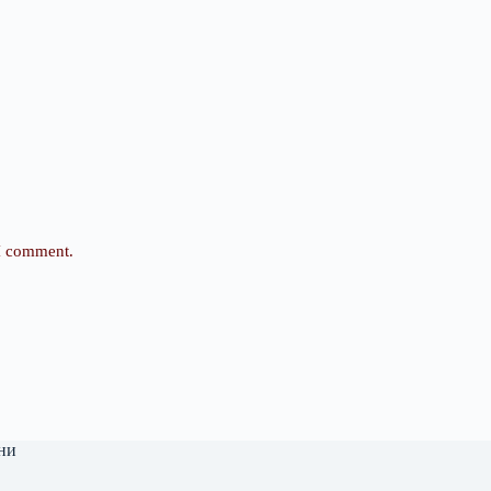
 I comment.
ни