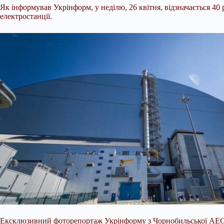
Як інформував Укрінформ, у неділю, 26 квітня, відзначається 40 р
електростанції.
Ексклюзивний фоторепортаж Укрінформу з Чорнобильської АЕС /