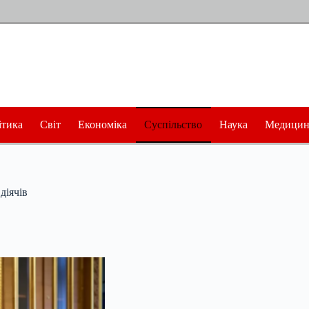
ітика
Світ
Економіка
Суспільство
Наука
Медицин
діячів