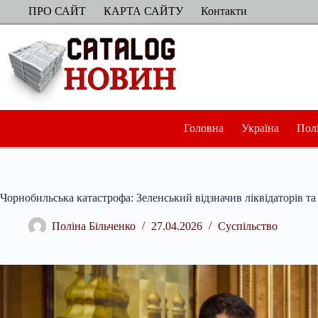
Перейти
ПРО САЙТ
КАРТА САЙТУ
Контакти
до
вмісту
Головна
Україна
Пол
Чорнобильська катастрофа: Зеленський відзначив ліквідаторів та 
Поліна Більченко
27.04.2026
Суспільство