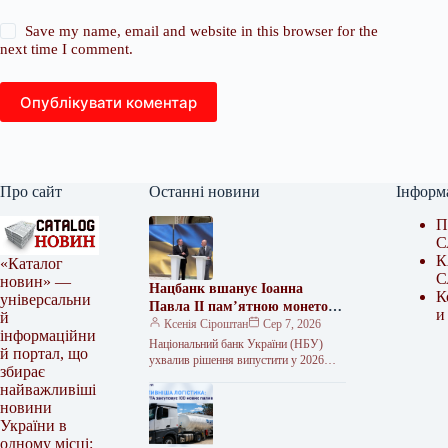
Save my name, email and website in this browser for the
next time I comment.
Опублікувати коментар
Про сайт
Останні новини
Інформ
П
С
К
«Каталог
С
новин» —
Нацбанк вшанує Іоанна
К
універсальни
Павла II пам’ятною монетою
и
й
2026 року
Ксенія Сіроштан
Сер 7, 2026
інформаційни
Національний банк України (НБУ)
й портал, що
ухвалив рішення випустити у 2026
збирає
році пам’ятну монету, присвячену
найважливіші
Папі Римському Іоанну Павлу II та 25-
новини
річчю…
України в
одному місці: