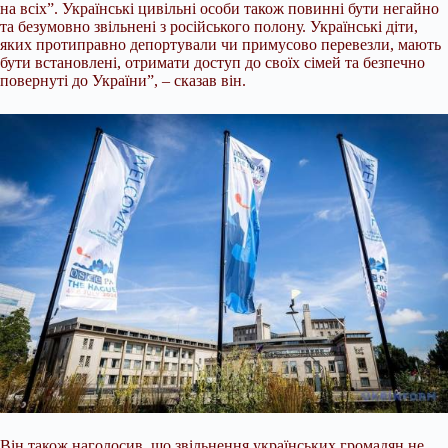
на всіх”. Українські цивільні особи також повинні бути негайно
та безумовно звільнені з російського полону. Українські діти,
яких протиправно депортували чи примусово перевезли, мають
бути встановлені, отримати доступ до своїх сімей та безпечно
повернуті до України”, – сказав він.
Він також наголосив, що звільнення українських громадян не