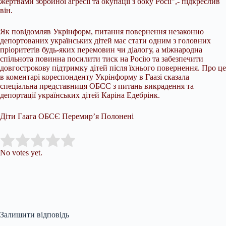
жертвами збройної агресії та окупації з боку Росії”,- підкреслив
він.
Як повідомляв Укрінформ, питання повернення незаконно
депортованих українських дітей має стати одним з головних
пріоритетів будь-яких перемовин чи діалогу, а міжнародна
спільнота повинна посилити тиск на Росію та забезпечити
довгострокову підтримку дітей після їхнього повернення. Про це
в коментарі кореспонденту Укрінформу в Гаазі сказала
спеціальна представниця ОБСЄ з питань викрадення та
депортації українських дітей Каріна Едебрінк.
Діти Гаага ОБСЄ Перемир’я Полонені
Submit Rating
Rate this item:
No votes yet.
Залишити відповідь