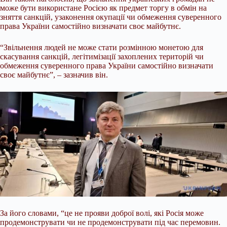
може бути використане Росією як предмет торгу в обмін на
зняття санкцій, узаконення окупації чи обмеження суверенного
права України самостійно визначати своє майбутнє.
“Звільнення людей не може стати розмінною монетою для
скасування санкцій, легітимізації захоплених територій чи
обмеження суверенного права України самостійно визначати
своє майбутнє”, – зазначив він.
За його словами, “це не прояви доброї волі, які Росія може
продемонструвати чи не продемонструвати під час перемовин.