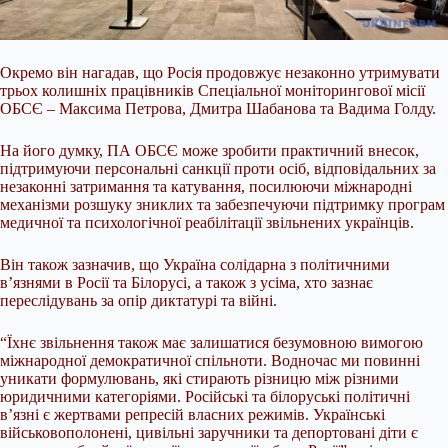
Окремо він нагадав, що Росія продовжує незаконно утримувати
трьох колишніх працівників Спеціальної моніторингової місії
ОБСЄ – Максима Петрова, Дмитра Шабанова та Вадима Голду.
На його думку, ПА ОБСЄ може зробити практичний внесок,
підтримуючи персональні санкції проти осіб, відповідальних за
незаконні затримання та катування, посилюючи міжнародні
механізми розшуку зниклих та забезпечуючи підтримку програм
медичної та психологічної реабілітації звільнених українців.
Він також зазначив, що Україна солідарна з політичними
в’язнями в Росії та Білорусі, а також з усіма, хто зазнає
переслідувань за опір диктатурі та війні.
“Їхнє звільнення також має залишатися безумовною вимогою
міжнародної демократичної спільноти. Водночас ми повинні
уникати формулювань, які стирають різницю між різними
юридичними категоріями. Російські та білоруські політичні
в’язні є жертвами репресій власних режимів. Українські
військовополонені, цивільні заручники та депортовані діти є