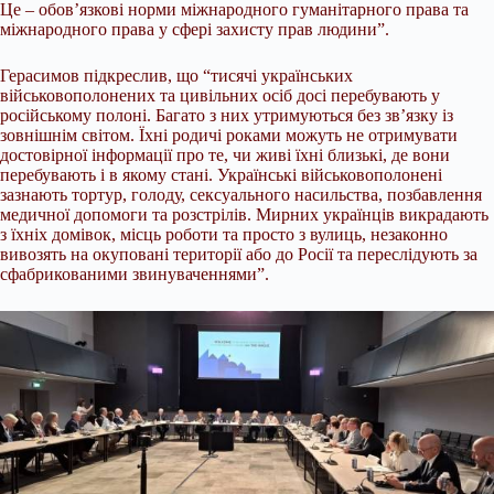
Це – обов’язкові норми міжнародного гуманітарного права та
міжнародного права у сфері захисту прав людини”.
Герасимов підкреслив, що “тисячі українських
військовополонених та цивільних осіб досі перебувають у
російському полоні. Багато з них утримуються без зв’язку із
зовнішнім світом. Їхні родичі роками можуть не отримувати
достовірної інформації про те, чи живі їхні близькі, де вони
перебувають і в якому стані. Українські військовополонені
зазнають тортур, голоду, сексуального насильства, позбавлення
медичної допомоги та розстрілів. Мирних українців викрадають
з їхніх домівок, місць роботи та просто з вулиць, незаконно
вивозять на окуповані території або до Росії та переслідують за
сфабрикованими звинуваченнями”.