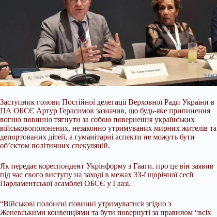
Заступник голови Постійної делегації Верховної Ради України в
ПА ОБСЄ Артур Герасимов зазначив, що будь-яке припинення
вогню повинно тягнути за собою повернення українських
військовополонених, незаконно утримуваних мирних жителів та
депортованих дітей, а гуманітарні аспекти не можуть бути
об’єктом політичних спекуляцій.
Як передає кореспондент Укрінформу з Гааги,
про це він заявив
під час свого виступу на заході в межах 33-ї щорічної сесії
Парламентської асамблеї ОБСЄ у Гаазі.
“Військові полонені повинні утримуватися згідно з
Женевськими конвенціями та бути повернуті за правилом “всіх