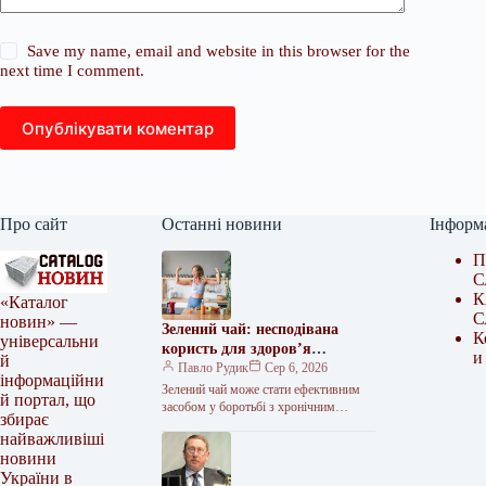
Save my name, email and website in this browser for the
next time I comment.
Опублікувати коментар
Про сайт
Останні новини
Інформ
П
С
К
«Каталог
С
новин» —
Зелений чай: несподівана
К
універсальни
користь для здоров’я
и
й
відкрита науковцями
Павло Рудик
Сер 6, 2026
інформаційни
Зелений чай може стати ефективним
й портал, що
засобом у боротьбі з хронічним
збирає
запаленням, яке часто стає причиною
найважливіші
розвитку небезпечних захворювань.
новини
Вчені розповіли,…
України в