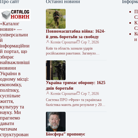
Про сайт
Останні новини
Інформ
П
С
К
«Каталог
С
новин» —
Повномасштабна війна: 1624-
К
універсальни
й день боротьби за свободу
и
й
Ксенія Сіроштан
Сер 7, 2026
інформаційни
Київ та область зазнали ударів
й портал, що
російськими ракетами. Загинуло
збирає
щонайменше 17 людей, десятки
найважливіші
отримали поранення. Атаковано
новини
цивільну інфраструктуру, зокрема
логістичні центри…
України в
одному місці:
Україна тримає оборону: 1625
економіку,
днів боротьби
політику,
Ксенія Сіроштан
Сер 7, 2026
суспільне
Система ПРО «Фрея» та українська
життя,
балістика мають дати результат у 2026-
культуру та
2027 роках, заявив Президент
науку. Ми
Володимир Зеленський. СБУ уразили
прагнемо
два патрульні…
давати
читачам
Біосфера” пропонує
структурован