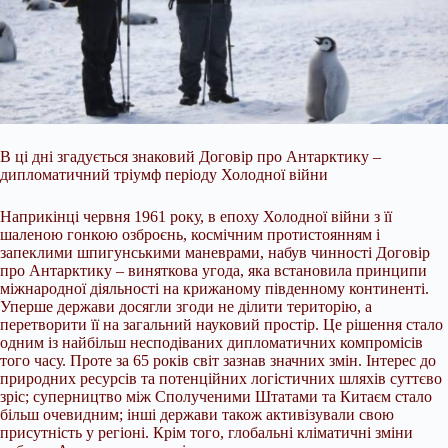
В ці дні згадується знаковий Договір про Антарктику –
дипломатичний тріумф періоду Холодної війни
Наприкінці червня 1961 року, в епоху Холодної війни з її
шаленою гонкою озброєнь, космічним протистоянням і
запеклими шпигунськими маневрами, набув чинності Договір
про Антарктику – виняткова угода, яка встановила принципи
міжнародної діяльності на крижаному південному континенті.
Уперше держави досягли згоди не ділити територію, а
перетворити її на загальний науковий простір. Це рішення стало
одним із найбільш несподіваних дипломатичних компромісів
того часу. Проте за 65 років світ зазнав значних змін. Інтерес до
природних ресурсів та потенційних логістичних шляхів суттєво
зріс; суперництво між Сполученими Штатами та Китаєм стало
більш очевидним; інші держави також активізували свою
присутність у регіоні. Крім того, глобальні кліматичні зміни