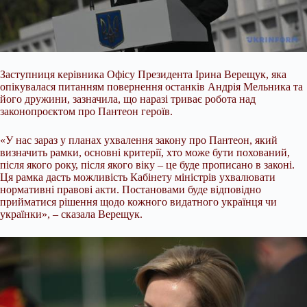
Заступниця керівника Офісу Президента Ірина Верещук, яка
опікувалася питанням повернення останків Андрія Мельника та
його дружини, зазначила, що наразі триває робота над
законопроєктом про Пантеон героїв.
«У нас зараз у планах ухвалення закону про Пантеон, який
визначить рамки, основні критерії, хто може бути похований,
після якого року, після якого віку – це буде прописано в законі.
Ця рамка дасть можливість Кабінету міністрів ухвалювати
нормативні правові акти. Постановами буде відповідно
прийматися рішення щодо кожного видатного українця чи
українки», – сказала Верещук.