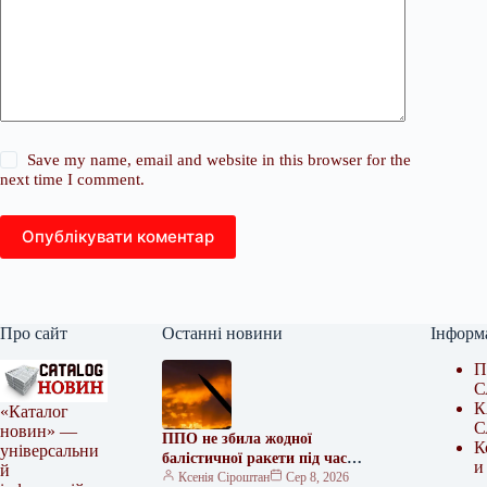
Save my name, email and website in this browser for the
next time I comment.
Опублікувати коментар
Про сайт
Останні новини
Інформ
П
С
К
«Каталог
С
новин» —
ППО не збила жодної
К
універсальни
балістичної ракети під час
и
й
нічної атаки
Ксенія Сіроштан
Сер 8, 2026