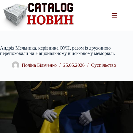
Перейти
до
вмісту
Андрія Мельника, керівника ОУН, разом із дружиною
перепоховали на Національному військовому меморіалі.
Поліна Більченко
25.05.2026
Суспільство