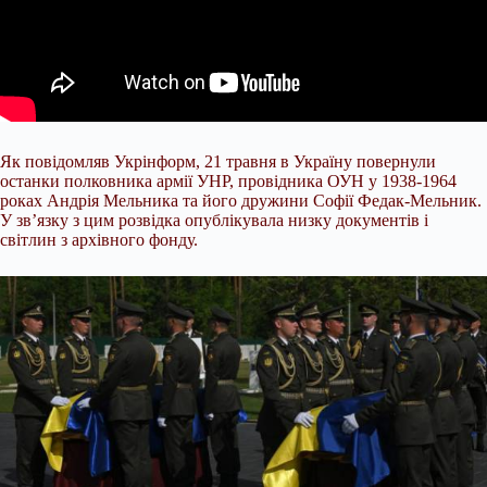
Як повідомляв Укрінформ, 21 травня в Україну повернули
останки полковника армії УНР, провідника ОУН у 1938-1964
роках Андрія Мельника та його дружини Софії Федак-Мельник.
У зв’язку з цим розвідка опублікувала низку документів і
світлин з архівного фонду.