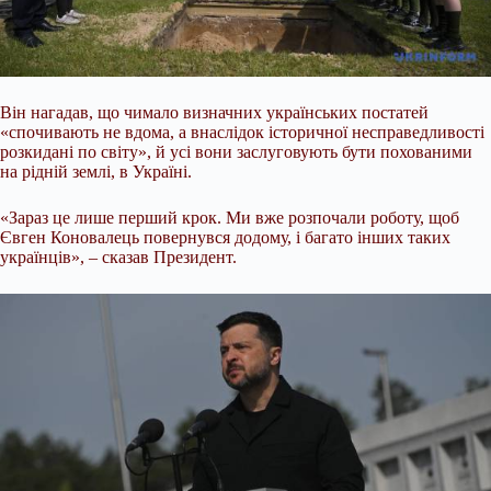
Він нагадав, що чимало визначних українських постатей
«спочивають не вдома, а внаслідок історичної несправедливості
розкидані по світу», й усі вони заслуговують бути похованими
на рідній землі, в Україні.
«Зараз це лише перший крок. Ми вже розпочали роботу, щоб
Євген Коновалець повернувся додому, і багато інших таких
українців», – сказав Президент.