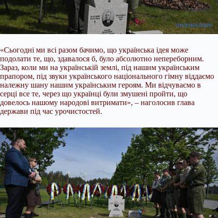
«Сьогодні ми всі разом бачимо, що українська ідея може
подолати те, що, здавалося б, було абсолютно непереборним.
Зараз, коли ми на українській землі, під нашим українським
прапором, під звуки
українського національного гімну віддаємо
належну шану нашим українським героям. Ми відчуваємо в
серці все те, через що українці були змушені пройти, що
довелось нашому народові витримати», – наголосив глава
держави під час урочистостей.