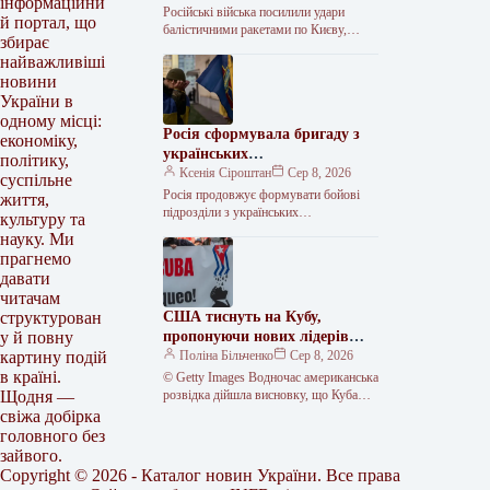
інформаційни
Російські війська посилили удари
й портал, що
балістичними ракетами по Києву,
збирає
випустивши в ніч на суботу, 8 серпня,
найважливіші
шість зенітно-керованих ракет С-400
новини
та…
України в
одному місці:
Росія сформувала бригаду з
економіку,
українських
політику,
військовополонених
Ксенія Сіроштан
Сер 8, 2026
суспільне
Росія продовжує формувати бойові
життя,
підрозділи з українських
культуру та
військовополонених, що є порушенням
науку. Ми
норм міжнародного гуманітарного
прагнемо
права та Женевської конвенції. Про це
давати
читачам
США тиснуть на Кубу,
структурован
пропонуючи нових лідерів
у й повну
острівній державі
Поліна Більченко
Сер 8, 2026
картину подій
в країні.
© Getty Images Водночас американська
розвідка дійшла висновку, що Куба
Щодня —
більше схожа на Іран, ніж на
свіжа добірка
Венесуелу. Адміністрація президента
головного без
США…
зайвого.
Copyright © 2026 - Каталог новин України. Все права