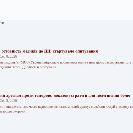
ни
 готовність медиків до ШІ: стартувало опитування
Сер 8, 2026
они здоров’я (МОЗ) України ініціювало проведення опитування щодо застосування шту
едичній галузі. До участі в опитуванні
й арсенал проти геморою: доказові стратегії для полегшення болю
Сер 8, 2026
ся поширеним, але часто недооціненим станом, який уражує мільйони людей у всьому сві
тягар для охорони…