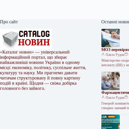
Про сайт
Останні нови
МОЗ перевіряє
«Каталог новин» — універсальний
Павло Рудик
інформаційний портал, що збирає
Міністерство охор
найважливіші новини України в одному
інтелекту (ШІ) у м
місці: економіку, політику, суспільне життя,
культуру та науку. Ми прагнемо давати
читачам структуровану й повну картину
подій в країні. Щодня — свіжа добірка
головного без зайвого.
Фармацевтични
Павло Рудик
Геморой залишаєть
створює значний 