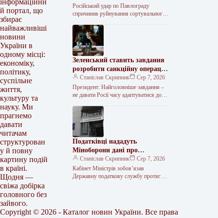
інформаційни
депо у Павлограді
Російський удар по Павлограду
й портал, що
спричинив руйнування сортувального
збирає
депо «Укрпошти» та місця базування
найважливіші
пересувних відділень. Внаслідок атаки
новини
загинули двоє працівниць
України в
одному місці:
Зеленський ставить завдання
економіку,
розробити санкційну операцію
політику,
проти Росії
Станіслав Скрипник
Сер 7, 2026
суспільне
Президент: Найголовніше завдання –
життя,
не давати Росії часу адаптуватися до
культуру та
обмежень Президент Володимир
науку. Ми
Зеленський повідомив, що провів
прагнемо
координаційну нараду щодо…
давати
читачам
Податківці нададуть
структурован
Міноборони дані про
у й повну
військовозобов’язаних
Станіслав Скрипник
Сер 7, 2026
картину подій
чоловіків
в країні.
Кабінет Міністрів зобов’язав
Державну податкову службу протягом
Щодня —
90 календарних днів передати
свіжа добірка
Міністерству оборони відомості про
головного без
громадян, необхідні для актуалізації
зайвого.
Copyright © 2026 - Каталог новин України. Все права