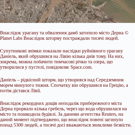
Внаслідок урагану та обвалення дамб затопило місто Дерна
©
Planet Labs
Внаслідок шторму постраждали тисячі людей.
Супутникові знімки показали наслідки руйнівного урагану
Даніель, який обрушився на Лівію кілька днів тому. На них,
зокрема, можна побачити тимчасові річки та озера, що
утворилися у пустелі, повідомляє Space.com.
Даніель – рідкісний шторм, що утворився над Середземним
морем минулого тижня. Спочатку він обрушився на Грецію, а
потім дістався Лівії.
Внаслідок рекордних дощів неподалік прибережного міста
Дерна прорвало кілька гребель, через що вода обрушилася на
місто та пошкодила будівлі. За даними агентства Reuters, на
даний момент підтверджено, що внаслідок повені загинуло
понад 5300 людей, а тисячі досі вважаються зниклими безвісти.