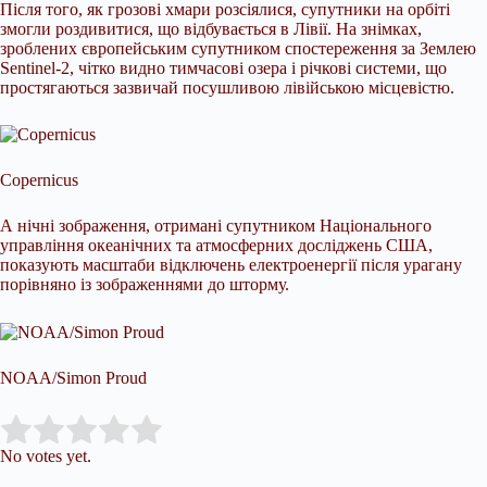
Після того, як грозові хмари розсіялися, супутники на орбіті
змогли роздивитися, що відбувається в Лівії. На знімках,
зроблених європейським супутником спостереження за Землею
Sentinel-2, чітко видно тимчасові озера і річкові системи, що
простягаються зазвичай посушливою лівійською місцевістю.
Copernicus
А нічні зображення, отримані супутником Національного
управління океанічних та атмосферних досліджень США,
показують масштаби відключень електроенергії після урагану
порівняно із зображеннями до шторму.
NOAA/Simon Proud
Submit Rating
Rate this item:
No votes yet.