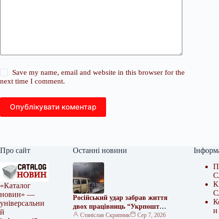
Save my name, email and website in this browser for the
next time I comment.
Опублікувати коментар
Про сайт
Останні новини
Інформ
П
С
К
«Каталог
С
новин» —
Російський удар забрав життя
К
універсальни
двох працівниць “Укрпошти”
и
й
та зруйнував сортувальне
Станіслав Скрипник
Сер 7, 2026