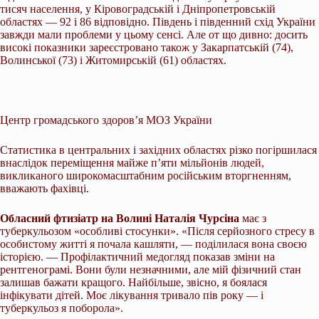
тисяч населення, у Кіровоградській і Дніпропетровській
областях — 92 і 86 відповідно. Південь і південний схід України
завжди мали проблеми у цьому сенсі. Але от що дивно: досить
високі показники зареєстровано також у Закарпатській (74),
Волинської (73) і Житомирській (61) областях.
Центр громадського здоров’я МОЗ України
Статистика в центральних і західних областях різко погіршилася
внаслідок переміщення майже п’яти мільйонів людей,
викликаного широкомасштабним російським вторгненням,
вважають фахівці.
Обласний фтизіатр на Волині Наталія Чурсіна
має з
туберкульозом «особливі стосунки». «Після серйозного стресу в
особистому житті я почала кашляти, — поділилася вона своєю
історією. — Профілактичний медогляд показав зміни на
рентгенограмі. Вони були незначними, але мій фізичний стан
залишав бажати кращого. Найбільше, звісно, я боялася
інфікувати дітей. Моє лікування тривало пів року — і
туберкульоз я поборола».