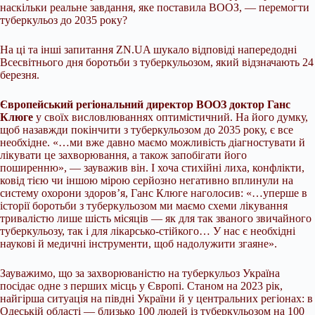
наскільки реальне завдання, яке поставила ВООЗ, — перемогти
туберкульоз до 2035 року?
На ці та інші запитання ZN.UA шукало відповіді напередодні
Всесвітнього дня боротьби з туберкульозом, який відзначають 24
березня.
Європейський регіональний директор ВООЗ доктор Ганс
Клюге
у своїх висловлюваннях оптимістичний. На його думку,
щоб назавжди покінчити з туберкульозом до 2035 року, є все
необхідне. «…ми вже давно маємо можливість діагностувати й
лікувати це захворювання, а також запобігати його
поширенню», — зауважив він. І хоча стихійні лиха, конфлікти,
ковід тією чи іншою мірою серйозно негативно вплинули на
систему охорони здоров’я, Ганс Клюге наголосив: «…уперше в
історії боротьби з туберкульозом ми маємо схеми лікування
тривалістю лише шість місяців — як для так званого звичайного
туберкульозу, так і для лікарсько-стійкого… У нас є необхідні
наукові й медичні інструменти, щоб надолужити згаяне».
Зауважимо, що за захворюваністю на туберкульоз Україна
посідає одне з перших місць у Європі. Станом на 2023 рік,
найгірша ситуація на півдні України й у центральних регіонах: в
Одеській області — близько 100 людей із туберкульозом на 100