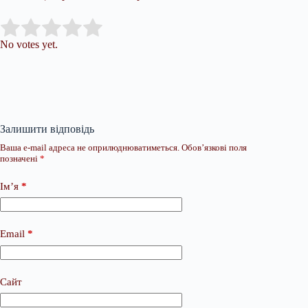
Submit Rating
Rate this item:
No votes yet.
Залишити відповідь
Ваша e-mail адреса не оприлюднюватиметься.
Обов’язкові поля
позначені
*
Ім’я
*
Email
*
Сайт