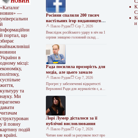
С
К
«Каталог
С
новин» —
Росіяни спалили 200 тисяч
К
універсальни
настільних ігор видавництва
и
й
Rozum
Павло Рудик
Сер 7, 2026
інформаційни
Внаслідок російського удару в ніч на 1
й портал, що
серпня знищено головний склад
збирає
видавництва настільних ігор Rozum, де
найважливіші
зберігалися понад 200 тисяч…
новини
України в
одному місці:
Рада посилила прозорість для
економіку,
медіа, але цього замало
політику,
Павло Рудик
Сер 7, 2026
суспільне
Прогрес у забезпеченні відкритості
життя,
Верховної Ради для журналістів є, але
культуру та
його недостатньо. Журналісти мають
науку. Ми
контролювати рішення влади. І будуть.
прагнемо
Доступ…
давати
читачам
Лорі Лумер дісталося за її
структурован
публічні висловлювання
у й повну
Павло Рудик
Сер 7, 2026
картину подій
в країні.
Читаю вже який за рахунком пост про