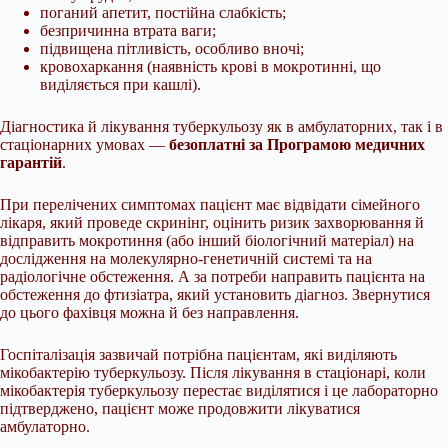
поганий апетит, постійна слабкість;
безпричинна втрата ваги;
підвищена пітливість, особливо вночі;
кровохаркання (наявність крові в мокротинні, що
виділяється при кашлі).
Діагностика й лікування туберкульозу як в амбулаторних, так і в
стаціонарних умовах —
безоплатні за Програмою медичних
гарантій
.
При перелічених симптомах пацієнт має відвідати сімейного
лікаря, який проведе скринінг, оцінить ризик захворювання й
відправить мокротиння (або інший біологічний матеріал) на
дослідження на молекулярно-генетичній системі та на
радіологічне обстеження. А за потреби направить пацієнта на
обстеження до фтизіатра, який установить діагноз. Звернутися
до цього фахівця можна й без направлення.
Госпіталізація зазвичай потрібна пацієнтам, які виділяють
мікобактерію туберкульозу. Після лікування в стаціонарі, коли
мікобактерія туберкульозу перестає виділятися і це лабораторно
підтверджено, пацієнт може продовжити лікуватися
амбулаторно.