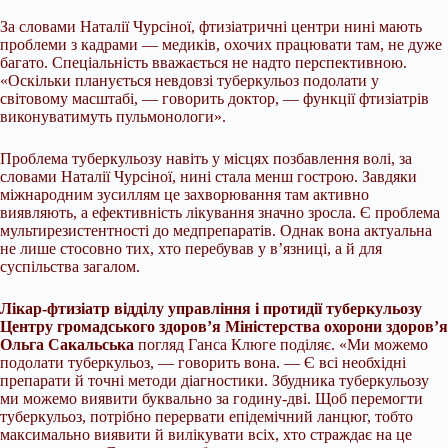
За словами Наталії Чурсіної, фтизіатричні центри нині мають
проблеми з кадрами — медиків, охочих працювати там, не дуже
багато. Спеціальність вважається не надто перспективною.
«Оскільки планується невдовзі туберкульоз подолати у
світовому масштабі, — говорить доктор, — функції фтизіатрів
виконуватимуть пульмонологи».
Проблема туберкульозу навіть у місцях позбавлення волі, за
словами Наталії Чурсіної, нині стала менш гострою. Завдяки
міжнародним зусиллям це захворювання там активно
виявляють, а ефективність лікування значно зросла. Є проблема
мультирезистентності до медпрепаратів. Однак вона актуальна
не лише стосовно тих, хто перебував у в’язниці, а й для
суспільства загалом.
Лікар-фтизіатр відділу управління і протидії туберкульозу
Центру громадського здоров’я Міністерства охорони здоров’я
Ольга Сакальська
погляд Ганса Клюге поділяє. «Ми можемо
подолати туберкульоз, — говорить вона. — Є всі необхідні
препарати й точні методи діагностики. Збудника туберкульозу
ми можемо виявити буквально за годину-дві. Щоб перемогти
туберкульоз, потрібно перервати епідемічний ланцюг, тобто
максимально виявити й вилікувати всіх, хто страждає на це