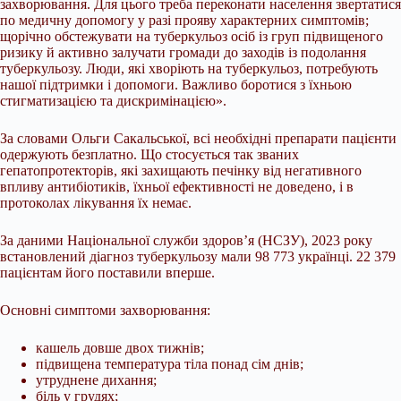
захворювання. Для цього треба переконати населення звертатися
по медичну допомогу у разі прояву характерних симптомів;
щорічно обстежувати на туберкульоз осіб із груп підвищеного
ризику й активно залучати громади до заходів із подолання
туберкульозу. Люди, які хворіють на туберкульоз, потребують
нашої підтримки і допомоги. Важливо боротися з їхньою
стигматизацією та дискримінацією».
За словами Ольги Сакальської, всі необхідні препарати пацієнти
одержують безплатно. Що стосується так званих
гепатопротекторів, які захищають печінку від негативного
впливу антибіотиків, їхньої ефективності не доведено, і в
протоколах лікування їх немає.
За даними Національної служби здоров’я (НСЗУ), 2023 року
встановлений діагноз туберкульозу мали 98 773 українці. 22 379
пацієнтам його поставили вперше.
Основні симптоми захворювання:
кашель довше двох тижнів;
підвищена температура тіла понад сім днів;
утруднене дихання;
біль у грудях;