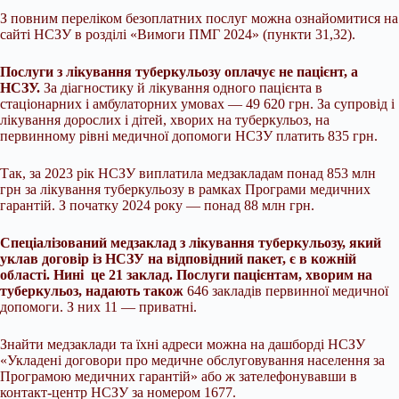
З повним переліком безоплатних послуг можна ознайомитися на
сайті НСЗУ в розділі «Вимоги ПМГ 2024» (пункти 31,32).
Послуги з лікування туберкульозу оплачує не пацієнт, а
НСЗУ.
За діагностику й лікування одного пацієнта в
стаціонарних і амбулаторних умовах — 49 620 грн. За супровід і
лікування дорослих і дітей, хворих на туберкульоз, на
первинному рівні медичної допомоги НСЗУ платить 835 грн.
Так, за 2023 рік НСЗУ виплатила медзакладам понад 853 млн
грн за лікування туберкульозу в рамках Програми медичних
гарантій. З початку 2024 року — понад 88 млн грн.
Спеціалізований медзаклад з лікування туберкульозу, який
уклав договір із НСЗУ на відповідний пакет, є в кожній
області. Нині це 21 заклад. Послуги пацієнтам, хворим на
туберкульоз, надають також
646 закладів первинної медичної
допомоги. З них 11 — приватні.
Знайти медзаклади та їхні адреси можна на дашборді НСЗУ
«Укладені договори про медичне обслуговування населення за
Програмою медичних гарантій» або ж зателефонувавши в
контакт-центр НСЗУ за номером 1677.