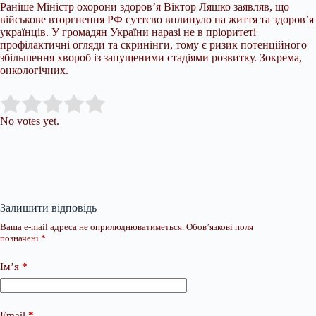
Раніше Міністр охорони здоров’я Віктор Ляшко заявляв, що
військове вторгнення РФ суттєво вплинуло на життя та здоров’я
українців. У громадян України наразі не в пріоритеті
профілактичні огляди та скринінги, тому є ризик потенційного
збільшення хвороб із запущеними стадіями розвитку. Зокрема,
онкологічних.
Submit Rating
Rate this item:
No votes yet.
Залишити відповідь
Ваша e-mail адреса не оприлюднюватиметься.
Обов’язкові поля
позначені
*
Ім’я
*
Email
*