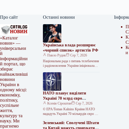
Про сайт
Останні новини
Інформ
П
С
К
«Каталог
С
новин» —
Українська влада розширює
К
універсальни
«чорний список» артистів РФ
и
й
Павло Рудик
Сер 7, 2026
інформаційни
Національна рада з питань телебачення
й портал, що
і радіомовлення України ініціювала
збирає
внесення російського музиканта Юрія
найважливіші
Музиченка до переліку осіб, які
новини
створюють загрозу…
України в
одному місці:
НАТО планує виділити
економіку,
Україні 70 млрд євро
політику,
військової допомоги у 2026
Ксенія Сіроштан
Сер 7, 2026
суспільне
році
© EPA/Tomas Kalnins Країни НАТО
життя,
нададуть Україні 70 мільярдів євро на
культуру та
програми підготовки, навчання та
науку. Ми
Зеленський: Сполучені Штати
військового обладнання у 2026 році.…
прагнемо
та Китай можуть спонукати