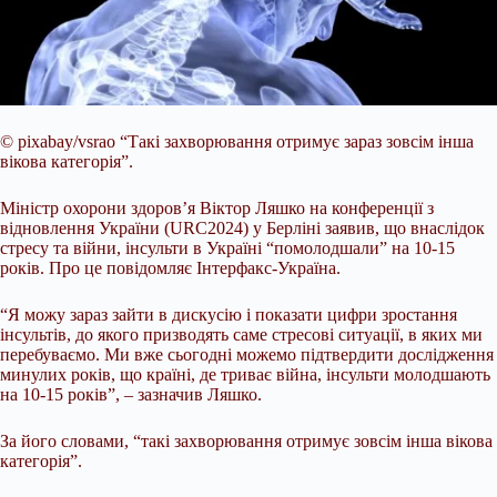
© pixabay/vsrao
“Такі захворювання отримує зараз зовсім інша
вікова категорія”.
Міністр охорони здоров’я Віктор Ляшко на конференції з
відновлення України (URC2024) у Берліні заявив, що внаслідок
стресу та війни, інсульти в Україні “помолодшали” на 10-15
років. Про це повідомляє Інтерфакс-Україна.
“Я можу зараз зайти в дискусію і показати цифри зростання
інсультів, до якого призводять саме стресові ситуації, в яких ми
перебуваємо. Ми вже сьогодні можемо підтвердити дослідження
минулих років, що країні, де триває війна, інсульти молодшають
на 10-15 років”, – зазначив Ляшко.
За його словами, “такі захворювання отримує зовсім інша вікова
категорія”.