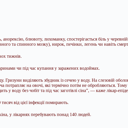
, анорексію, блювоту, лихоманку, спостерігається біль у черевн
ного та спинного мозку), нирок, печінки, легень чи навіть смерт
вох тижнів.
варинами чи під час купання у заражених водоймах.
ду. Гризуни виділяють збудник із сечею у воду. На слезовій обо
сеча потрапляє на овочі, які термічно потім не обробляються. Том
ть у воду без чобіт та під час заготівлі сіна”, — каже лікар-епі
тисяч від цієї інфекції помирають.
кіна, у лікарнях перебувають понад 140 людей.