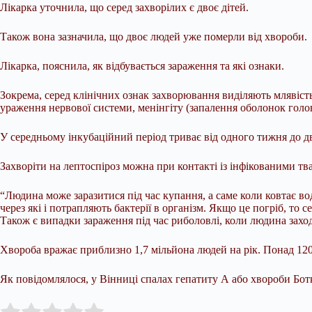
Лікарка уточнила, що серед захворілих є двоє дітей.
Також вона зазначила, що двоє людей уже померли від хвороби.
Лікарка, пояснила, як відбувається зараження та які ознаки.
Зокрема, серед клінічних ознак захворювання виділяють млявість
ураження нервової системи, менінгіту (запалення оболонок голов
У середньому інкубаційний період триває від одного тижня до д
Захворіти на лептоспіроз можна при контакті із інфікованими т
“Людина може заразитися під час купання, а саме коли ковтає во
через які і потрапляють бактерії в організм. Якщо це погріб, то 
Також є випадки зараження під час риболовлі, коли людина заходи
Хвороба вражає приблизно 1,7 мільйона людей на рік. Понад 120 
Як повідомлялося, у Вінниці спалах гепатиту А або хвороби Бот