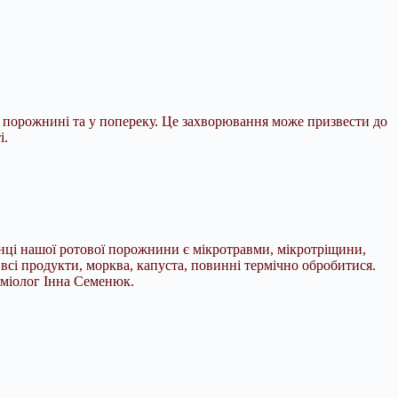
ій порожнині та у попереку. Це захворювання може призвести до
і.
лонці нашої ротової порожнини є мікротравми, мікротріщини,
у всі продукти, морква, капуста, повинні термічно обробитися.
деміолог Інна Семенюк.