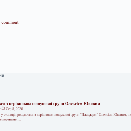
 I comment.
ни
ся з керівником пошукової групи Олексієм Юковим
ко
Сер 8, 2026
я, у столиці прощаються з керівником пошукової групи “Плацдарм” Олексієм Юковим, як
не поранення…