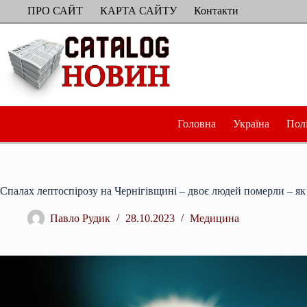
Перейти
ПРО САЙТ
КАРТА САЙТУ
Контакти
до
вмісту
Головна
Україна
Пол
Спалах лептоспірозу на Чернігівщині – двоє людей померли – як 
Павло Рудик
28.10.2023
Медицина