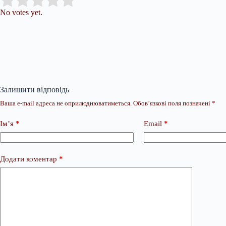
Submit Rating
Rate this item:
No votes yet.
Залишити відповідь
Ваша e-mail адреса не оприлюднюватиметься.
Обов’язкові поля позначені
*
Ім’я
*
Email
*
Додати коментар
*