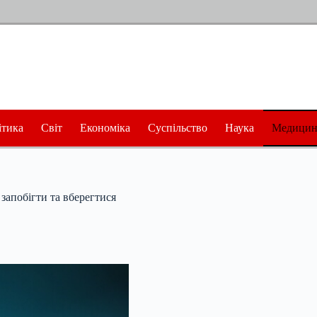
ітика
Світ
Економіка
Суспільство
Наука
Медицин
запобігти та вберегтися