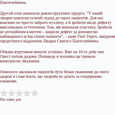
Пантелеймона.
Другий етап виконали реконструктивні хірурги. “У нашій
лікарні онкопластичний підхід до таких пацієнтів. Для нас
важливо не просто забрати пухлину, а й зробити місце дефекту
максимально естетичним. Тож, ми виконали пластику. Зробили
це ротаційним клаптем – закрили дефект за допомогою
найширшого м’яза спини пацієнта”, – каже Гнат Герич, завідувач
хірургічного відділення Лікарні Святого Пантелеймона.
Обидва втручання минули успішно. Вже на 10-ту добу пан
Орест поїхав додому. Попереду в чоловіка ще тривале
комплексне лікування.
Онкологи закликали пацієнтів бути більш уважними до свого
здоров’я і пам’ятати, що хвороба не ділить за гендерними
ознаками.
Submit Rating
Rate this item:
No votes yet.