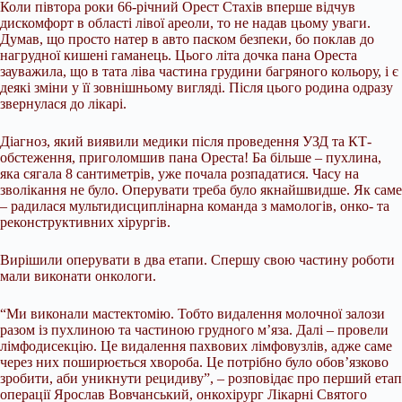
Коли півтора роки 66-річний Орест Стахів вперше відчув
дискомфорт в області лівої ареоли, то не надав цьому уваги.
Думав, що просто натер в авто паском безпеки, бо поклав до
нагрудної кишені гаманець. Цього літа дочка пана Ореста
зауважила, що в тата ліва частина грудини багряного кольору, і є
деякі зміни у її зовнішньому вигляді. Після цього родина одразу
звернулася до лікарі.
Діагноз, який виявили медики після проведення УЗД та КТ-
обстеження, приголомшив пана Ореста! Ба більше – пухлина,
яка сягала 8 сантиметрів, уже почала розпадатися. Часу на
зволікання не було. Оперувати треба було якнайшвидше. Як саме
– радилася мультидисциплінарна команда з мамологів, онко- та
реконструктивних хірургів.
Вирішили оперувати в два етапи. Спершу свою частину роботи
мали виконати онкологи.
“Ми виконали мастектомію. Тобто видалення молочної залози
разом із пухлиною та частиною грудного м’яза. Далі – провели
лімфодисекцію. Це видалення пахвових лімфовузлів, адже саме
через них поширюється хвороба. Це потрібно було обов’язково
зробити, аби уникнути рецидиву”, – розповідає про перший етап
операції Ярослав Вовчанський, онкохірург Лікарні Святого