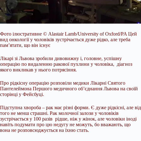
Фото ілюстративне
© Alastair Lamb/University of Oxford/PA
Цей
вид онкології у чоловіків зустрічається дуже рідко, але треба
пам’ятати, що він існує
Лікарі зі Львова зробили дивовижну і, головне, успішну
операцію по видаленню ракової пухлини у чоловіка, діагноз
якого викликав у нього потрясіння.
Про рідкісну операцію розповіли медики Лікарні Святого
Пантелеймона Першого медичного об’єднання Львова на своїй
сторінці у Фейсбуці.
Підступна хвороба – рак має різні форми. Є дуже рідкісні, але від
того не менш страшні. Рак молочної залози у чоловіків
зустрічається у 100 разів рідше, ніж у жінок, але чоловіки іноді
навіть подумати про цю недугу не можуть, бо вважають, що
вона не розповсюджується на їхню стать.