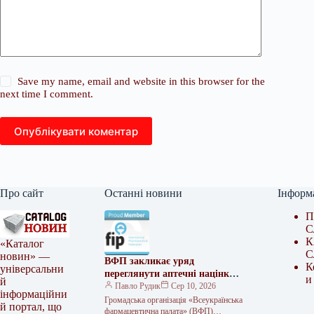
Save my name, email and website in this browser for the
next time I comment.
Опублікувати коментар
Про сайт
Останні новини
Інформ
П
С
К
«Каталог
С
новин» —
ВФП закликає уряд
К
універсальни
переглянути аптечні націнки
и
й
під час війни
Павло Рудик
Сер 10, 2026
інформаційни
Громадська організація «Всеукраїнська
й портал, що
фармацевтична палата» (ВФП)