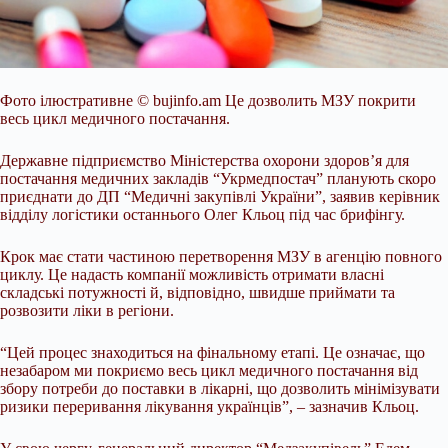
Фото ілюстративне
© bujinfo.am
Це дозволить МЗУ покрити
весь цикл медичного постачання.
Державне підприємство Міністерства охорони здоров’я для
постачання медичних закладів “Укрмедпостач” планують скоро
приєднати до ДП “Медичні закупівлі України”, заявив керівник
відділу логістики останнього Олег Кльоц під час брифінгу.
Крок має стати частиною перетворення МЗУ в агенцію повного
циклу. Це надасть компанії можливість отримати власні
складські потужності й, відповідно, швидше приймати та
розвозити ліки в регіони.
“Цей процес знаходиться на фінальному етапі. Це означає, що
незабаром ми покриємо весь цикл медичного постачання від
збору потреби до поставки в лікарні, що дозволить мінімізувати
ризики переривання лікування українців”, – зазначив Кльоц.