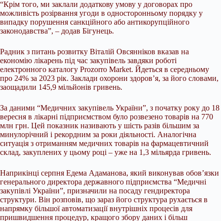
“Крім того, ми заклали додаткову умову у договорах про
можливість розірвання угоди в односторонньому порядку у
випадку порушення санкційного або антикорупційного
законодавства”, – додав Бігунець.
Радник з питань розвитку Віталій Овсянніков вказав на
економію лікарень під час закупівель завдяки роботі
електронного каталогу Prozorro Market. Йдеться в середньому
про 24% за 2023 рік. Заклади охорони здоров’я, за його словами,
заощадили 145,9 мільйонів гривень.
За даними “Медичних закупівель України”, з початку року до 18
вересня в лікарні підприємством було розвезено товарів на 770
млн грн. Цей показник називають у шість разів більшим за
минулорічний і рекордним за роки діяльності. Аналогічна
ситуація з отриманням медичних товарів на фармацевтичний
склад, закуплених у цьому році – уже на 1,3 мільярда гривень.
Наприкінці серпня Едема Адаманова, який виконував обов’язки
генерального директора державного підприємства “Медичні
закупівлі України”, призначили на посаду гендиректора
структури. Він розповів, що зараз його структура рухається в
напрямку більшої автоматизації внутрішніх процесів для
пришвидшення процедур, кращого збору даних і більш