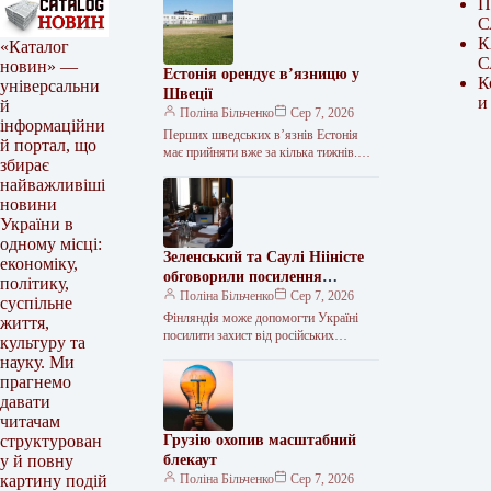
П
С
К
«Каталог
С
новин» —
Естонія орендує в’язницю у
К
універсальни
Швеції
и
й
Поліна Більченко
Сер 7, 2026
інформаційни
Перших шведських в’язнів Естонія
й портал, що
має прийняти вже за кілька тижнів.
збирає
Естонія та Швеція підписали
найважливіші
меморандум про оренду Тартуської
новини
в’язниці. Документ…
України в
одному місці:
Зеленський та Саулі Нііністе
економіку,
обговорили посилення
політику,
української ППО та
Поліна Більченко
Сер 7, 2026
суспільне
постачання ракет
Фінляндія може допомогти Україні
життя,
посилити захист від російських
культуру та
балістичних атак. <img src="/wp-
науку. Ми
content/uploads/2026/08/efedc0db829cb5
прагнемо
eaa61f6095519d7c1a.jpg"
давати
alt="Зеленський обговорив із
читачам
президентом Фінляндії
Грузію охопив масштабний
структурован
блекаут
у й повну
Поліна Більченко
Сер 7, 2026
картину подій