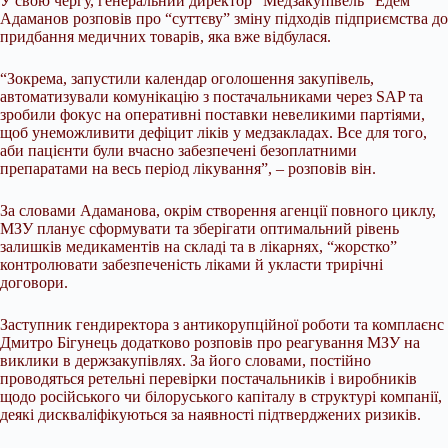
У свою чергу, генеральний директор “Медзакупівель” Едем
Адаманов розповів про “суттєву” зміну підходів підприємства до
придбання медичних товарів, яка вже відбулася.
“Зокрема, запустили календар оголошення закупівель,
автоматизували комунікацію з постачальниками через SAP та
зробили фокус на оперативні поставки невеликими партіями,
щоб унеможливити дефіцит ліків у медзакладах. Все для того,
аби пацієнти були вчасно забезпечені безоплатними
препаратами на весь період лікування”, – розповів він.
За словами Адаманова, окрім створення агенції повного циклу,
МЗУ планує сформувати та зберігати оптимальний рівень
залишків медикаментів на складі та в лікарнях, “жорстко”
контролювати забезпеченість ліками й укласти трирічні
договори.
Заступник гендиректора з антикорупційної роботи та комплаєнс
Дмитро Бігунець додатково розповів про реагування МЗУ на
виклики в держзакупівлях. За його словами, постійно
проводяться ретельні перевірки постачальників і виробників
щодо російського чи білоруського капіталу в структурі компанії,
деякі дискваліфікуються за наявності підтверджених ризиків.