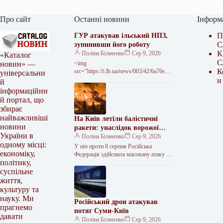
Про сайт
Останні новини
Інформ
П
ГУР атакував ільський НПЗ,
С
зупинивши його роботу
К
Поліна Більченко
Сер 9, 2026
«Каталог
С
<img
новин» —
К
src="https://i.lb.ua/news/003/42/6a76e60
універсальни
14c229.jpg" alt="Дрони ГУР уразили
и
й
Ільський НПЗ в Росії" width="720"
інформаційни
height="450" Бійці Головного
й портал, що
управління розвідки Міністерства
збирає
оборони України провели успішну…
найважливіші
На Київ летіли балістичні
новини
ракети: унаслідок ворожої
України в
атаки на область загинула
Поліна Більченко
Сер 9, 2026
одному місці:
дитина
У ніч проти 8 серпня Російська
економіку,
Федерація здійснила масовану атаку на
політику,
Україну, застосувавши шість
балістичних ракет по Києву та
суспільне
ударні…
життя,
культуру та
науку. Ми
Російський дрон атакував
прагнемо
потяг Суми-Київ
давати
Поліна Більченко
Сер 9, 2026