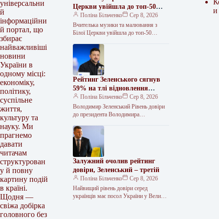
К
універсальни
Церкви увійшла до топ-50
и
й
найкращих учителів України
Поліна Більченко
Сер 8, 2026
інформаційни
Вчителька музики та малювання з
й портал, що
Білої Церкви увійшла до топ-50
збирає
найкращих педагогів України Альона
найважливіші
Губарева, вчителька музики та
новини
малювання Білоцерківської…
України в
одному місці:
Рейтинг Зеленського сягнув
економіку,
59% на тлі відновлення
політику,
довіри українців
Поліна Більченко
Сер 8, 2026
суспільне
Володимир Зеленський Рівень довіри
життя,
до президента Володимира
культуру та
Зеленського зріс до 59% Рівень довіри
науку. Ми
до президента України Володимира
прагнемо
Зеленського зріс до…
давати
читачам
Залужний очолив рейтинг
структурован
довіри, Зеленський – третій
у й повну
Поліна Більченко
Сер 8, 2026
картину подій
в країні.
Найвищий рівень довіри серед
українців має посол України у Великій
Щодня —
Британії та ексголовнокомандувач
свіжа добірка
ЗСУ Валерій Залужний — йому
головного без