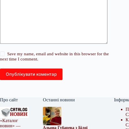
Save my name, email and website in this browser for the
next time I comment.
Опублікувати коментар
Про сайт
Останні новини
Інформ
П
С
К
«Каталог
С
новин» —
Альона Губарева з Білої