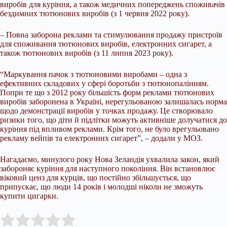
виробів для куріння, а також медичних попереджень споживачів
бездимних тютюнових виробів (з 1 червня 2022 року).
– Повна заборона реклами та стимулювання продажу пристроїв
для споживання тютюнових виробів, електронних сигарет, а
також тютюнових виробів (з 11 липня 2023 року).
“Маркування пачок з тютюновими виробами – одна з
ефективних складових у сфері боротьби з тютюнопалінням.
Попри те що з 2012 року більшість форм реклами тютюнових
виробів заборонена в Україні, нерегульованою залишалась норма
щодо демонстрації виробів у точках продажу. Це створювало
ризики того, що діти й підлітки можуть активніше долучатися до
куріння під впливом реклами. Крім того, не було врегульовано
рекламу вейпів та електронних сигарет”, – додали у МОЗ.
Нагадаємо, минулого року Нова Зеландія ухвалила закон, який
забороняє куріння для наступного покоління. Він встановлює
віковий ценз для курців, що постійно збільшується, що
припускає, що люди 14 років і молодші ніколи не зможуть
купити цигарки.
Submit Rating
Rate this item: