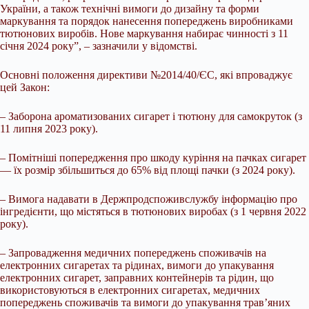
України, а також технічні вимоги до дизайну та форми
маркування та порядок нанесення попереджень виробниками
тютюнових виробів. Нове маркування набирає чинності з 11
січня 2024 року”, – зазначили у відомстві.
Основні положення директиви №2014/40/ЄС, які впроваджує
цей Закон:
– Заборона ароматизованих сигарет і тютюну для самокруток (з
11 липня 2023 року).
– Помітніші попередження про шкоду куріння на пачках сигарет
— їх розмір збільшиться до 65% від площі пачки (з 2024 року).
– Вимога надавати в Держпродспоживслужбу інформацію про
інгредієнти, що містяться в тютюнових виробах (з 1 червня 2022
року).
– Запровадження медичних попереджень споживачів на
електронних сигаретах та рідинах, вимоги до упакування
електронних сигарет, заправних контейнерів та рідин, що
використовуються в електронних сигаретах, медичних
попереджень споживачів та вимоги до упакування трав’яних