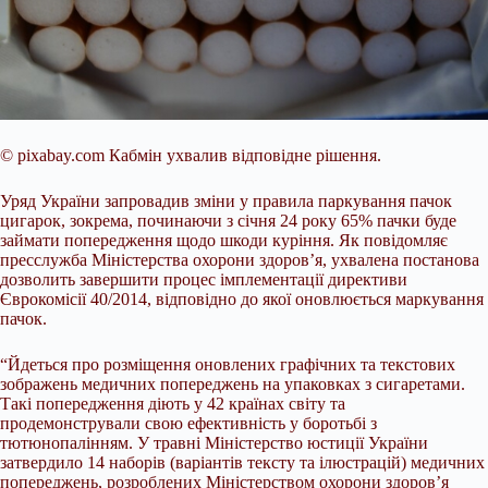
© pixabay.com
Кабмін ухвалив відповідне рішення.
Уряд України запровадив зміни у правила паркування пачок
цигарок, зокрема, починаючи з січня 24 року 65% пачки буде
займати попередження щодо шкоди куріння. Як повідомляє
пресслужба Міністерства охорони здоров’я, ухвалена постанова
дозволить завершити процес імплементації директиви
Єврокомісії 40/2014, відповідно до якої оновлюється маркування
пачок.
“Йдеться про розміщення оновлених графічних та текстових
зображень медичних попереджень на упаковках з сигаретами.
Такі попередження діють у 42 країнах світу та
продемонстрували свою ефективність у боротьбі з
тютюнопалінням. У травні Міністерство юстиції України
затвердило 14 наборів (варіантів тексту та ілюстрацій) медичних
попереджень, розроблених Міністерством охорони здоров’я