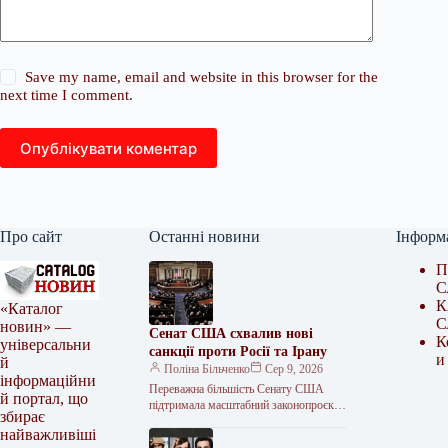
Save my name, email and website in this browser for the
next time I comment.
Опублікувати коментар
Про сайт
Останні новини
Інформ
П
С
К
«Каталог
С
новин» —
Сенат США схвалив нові
К
універсальни
санкції проти Росії та Ірану
и
й
Поліна Більченко
Сер 9, 2026
інформаційни
Переважна більшість Сенату США
й портал, що
підтримала масштабний законопроєкт
збирає
про санкції проти Росії. Документ,
найважливіші
розроблений покійним сенатором