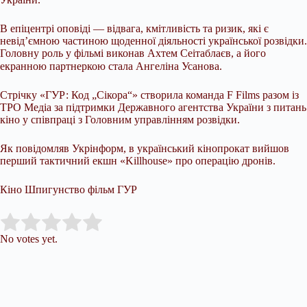
В епіцентрі оповіді — відвага, кмітливість та ризик, які є
невід’ємною частиною щоденної діяльності української розвідки.
Головну роль у фільмі виконав Ахтем Сеітаблаєв, а його
екранною партнеркою стала Ангеліна Усанова.⠀
Стрічку «ГУР: Код „Сікора“» створила команда F Films разом із
ТРО Медіа за підтримки Державного агентства України з питань
кіно у співпраці з Головним управлінням розвідки.
Як повідомляв Укрінформ, в український кінопрокат вийшов
перший тактичний екшн «Killhouse» про операцію дронів.
Кіно Шпигунство фільм ГУР
Submit Rating
Rate this item:
No votes yet.