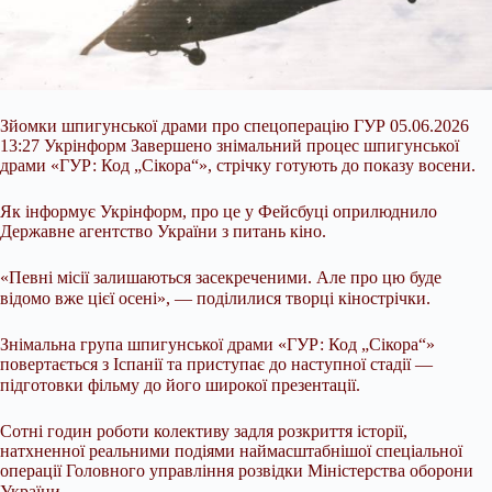
Зйомки шпигунської драми про спецоперацію ГУР 05.06.2026
13:27 Укрінформ Завершено знімальний процес шпигунської
драми «ГУР: Код „Сікора“», стрічку готують до показу восени.
Як інформує Укрінформ, про це у Фейсбуці оприлюднило
Державне агентство України з питань кіно.
«Певні місії залишаються засекреченими. Але про цю буде
відомо вже цієї осені», — поділилися творці кінострічки.⠀
Знімальна група шпигунської драми «ГУР: Код „Сікора“»
повертається з Іспанії та приступає до наступної стадії —
підготовки фільму до його широкої презентації.⠀
Сотні годин роботи колективу задля розкриття історії,
натхненної реальними подіями наймасштабнішої спеціальної
операції Головного управління розвідки Міністерства оборони
України.⠀