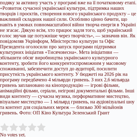
подяку за активну участь у програмі вже на її початковому етапі.
«Розвиток сучасної української культури, підтримка наших
творців і проєктів, створення нового українського продукту – це
важливий складник нашої сили. Особливо цінно бачити, що
навіть в умовах повномасштабної війни творча енергія в Україні
не згасає. Дякую всім, хто працює задля того, щоб український
голос звучав ще потужніше через творчість», — зазначив він. Як
повідомляв Укрінформ, Міністерство культури та Офіс
Президента оголосили про запуск програми підтримки
культурних ініціатив «Тисячовесна». Мета ініціативи —
збільшити обсяг виробництва українського культурного
контенту, зробити його конкурентоспроможним у масовому
споживанні, забезпечити доступ до аудиторії, посилити
присутність українського контенту. У бюджеті на 2026 рік на
програму передбачено 4 мільярди гривень. З них 2,6 мільярда
гривень заплановано на кінопродукцію — ігрові фільми,
анімаційні фільми, серіали, неігрові документальні фільми. Інші
види контенту — сучасна музика, перформативне мистецтво,
візуальне мистецтво — 1 мільярд гривень, на аудіовізуальні шоу
та контент для соціальних мереж — близько 300 мільйонів
гривень. Фото: ОП Кіно Культура Зеленський Грант
Submit Rating
Rate this item:
No votes yet.