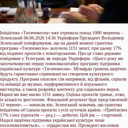
Ініціатива «Тисячовесна» вже отримала понад 1000 звернень –
Зеленський 06.06.2026 14:36 Укрінформ Президент Володимир
Зеленський поінформував, що на даний момент грантова
програма «Тисячовесна» залучила 1151 запит, при цьому 17%
від поданих проєктів є новаторськими. Про це глава держави
повідомив у Телеграмі, як передає Укрінформ. «Цього року ми
започатковуємо першу повномасштабну програму підтримки
української культури «Тисячовесна». Мільярди гривень щорічно
будуть гарантовано спрямовані на
створення культурного
продукту. Програма охоплює сім напрямків, від фільмів, серіалів
та анімації до музики, перформативного й візуального
мистецтва, а також розробку контенту для соціальних мереж.
Наразі ми вже маємо 1151 заявку. Оцінка проєктів триває, отже,
їх кількість зростатиме. Фінальний результат буде представлений
12 червня», — написав він. Зеленський зазначив, що грантова
ініціатива об’єднала проєкти з усіх куточків країни. «Приблизно
17% з них (проєктів — ред.) — дебютні. Цей рік — стартовий.
Надалі щорічна підтримка української культури лише
посилюватиметься», — підкреслив він. Президент висловив