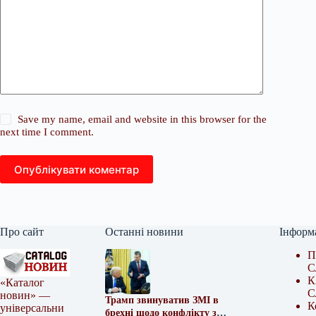
Save my name, email and website in this browser for the
next time I comment.
Опублікувати коментар
Про сайт
Останні новини
Інформ
П
С
К
«Каталог
С
новин» —
Трамп звинуватив ЗМІ в
К
універсальни
брехні щодо конфлікту з