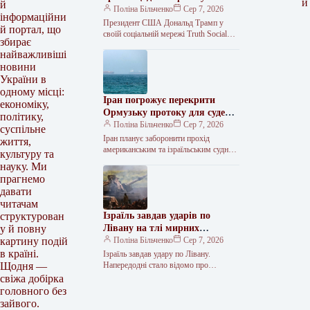
и
й
міністром оборони Геґсетом
Поліна Більченко
Сер 7, 2026
інформаційни
Президент США Дональд Трамп у
й портал, що
своїй соціальній мережі Truth Social
збирає
категорично заперечив чутки про
найважливіші
конфлікт з міністром оборони Пітом
новини
Геґсетом…
України в
одному місці:
Іран погрожує перекрити
економіку,
Ормузьку протоку для суден
політику,
США та Ізраїлю
Поліна Більченко
Сер 7, 2026
суспільне
Іран планує заборонити прохід
життя,
американським та ізраїльським суднам
культуру та
через Ормузьку протоку, а також
науку. Ми
вимагатиме грошову компенсацію від
прагнемо
ворожих країн за…
давати
читачам
Ізраїль завдав ударів по
структурован
Лівану на тлі мирних
у й повну
переговорів
Поліна Більченко
Сер 7, 2026
картину подій
в країні.
Ізраїль завдав удару по Лівану.
Напередодні стало відомо про
Щодня —
загибель двох ізраїльських солдатів на
свіжа добірка
півдні країни. Про це повідомляє
головного без
Reuters.…
зайвого.