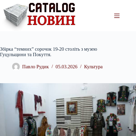
Перейти
до
вмісту
Збірка “темних” сорочок 19-20 століть з музею
Гуцульщини та Покуття.
Павло Рудик
05.03.2026
Культура