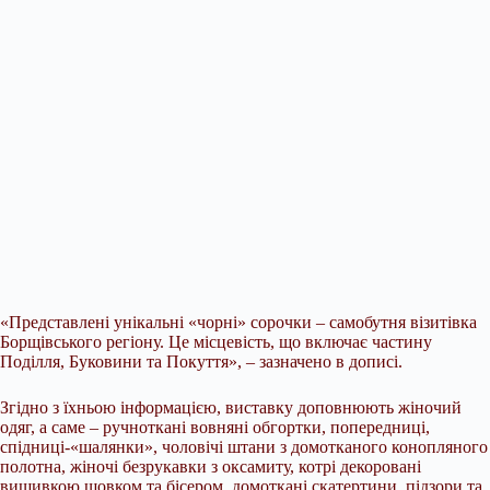
«Представлені унікальні «чорні» сорочки – самобутня візитівка
Борщівського
регіону. Це місцевість, що включає частину
Поділля, Буковини та Покуття», – зазначено в дописі.
Згідно з їхньою інформацією, виставку доповнюють жіночий
одяг, а саме – ручноткані вовняні обгортки, попередниці,
спідниці-«шалянки», чоловічі штани з домотканого конопляного
полотна, жіночі безрукавки з оксамиту, котрі декоровані
вишивкою шовком та бісером, домоткані скатертини, підзори та