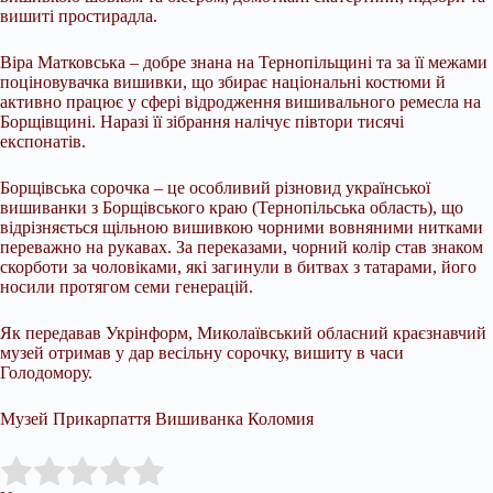
вишиті простирадла.
Віра Матковська – добре знана на Тернопільщині та за її межами
поціновувачка вишивки, що збирає національні костюми й
активно працює у сфері відродження вишивального ремесла на
Борщівщині. Наразі її зібрання налічує півтори тисячі
експонатів.
Борщівська сорочка – це особливий різновид української
вишиванки з Борщівського краю (Тернопільська область), що
відрізняється щільною вишивкою чорними вовняними нитками
переважно на рукавах. За переказами, чорний колір став знаком
скорботи за чоловіками, які загинули в битвах з татарами, його
носили протягом семи генерацій.
Як передавав Укрінформ, Миколаївський обласний краєзнавчий
музей отримав у дар весільну сорочку, вишиту в часи
Голодомору.
Музей Прикарпаття Вишиванка Коломия
Submit Rating
Rate this item: