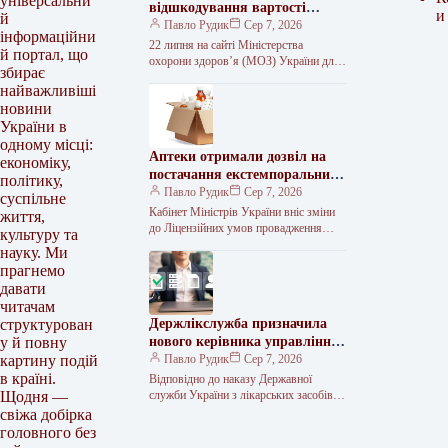
універсальни
відшкодування вартості
и
й
інсулінів
Павло Рудик
Сер 7, 2026
інформаційни
22 липня на сайті Міністерства
й портал, що
охорони здоров’я (МОЗ) України для
збирає
громадського обговорення винесено
найважливіші
проєкт постанови Кабінету Міністрів
новини
України «Про внесення…
України в
одному місці:
Аптеки отримали дозвіл на
економіку,
постачання екстемпоральних
політику,
радіофармпрепаратів
Павло Рудик
Сер 7, 2026
суспільне
лікарням
Кабінет Міністрів України вніс зміни
життя,
до Ліцензійних умов провадження
культуру та
господарської діяльності з
науку. Ми
виробництва, оптової та роздрібної
прагнемо
торгівлі лікарськими засобами, а…
давати
читачам
Держлікслужба призначила
структурован
нового керівника управління
у й повну
торгівлі ліками
Павло Рудик
Сер 7, 2026
картину подій
в країні.
Відповідно до наказу Державної
служби України з лікарських засобів та
Щодня —
контролю за наркотиками (далі —
свіжа добірка
Держлікслужба) від 21 липня 2026…
головного без