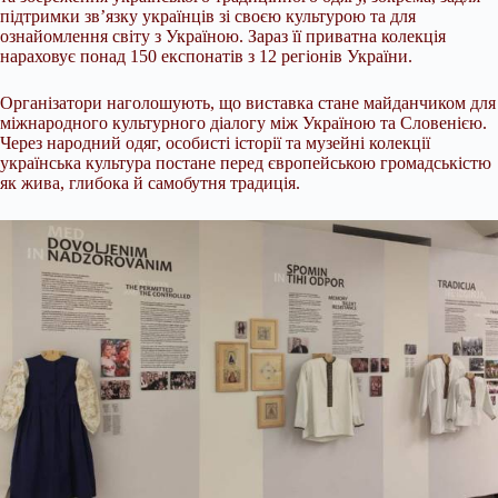
підтримки зв’язку українців зі своєю культурою та для
ознайомлення світу з Україною. Зараз її приватна колекція
нараховує понад 150 експонатів з 12 регіонів України.
Організатори наголошують, що виставка стане майданчиком для
міжнародного культурного діалогу між Україною та Словенією.
Через народний одяг, особисті історії та музейні колекції
українська культура постане перед європейською громадськістю
як жива, глибока й самобутня традиція.