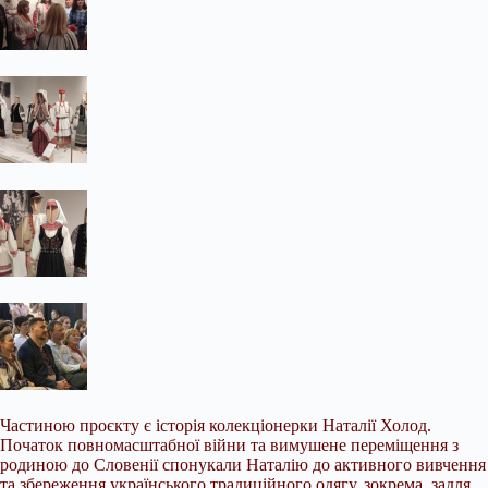
Частиною проєкту є історія колекціонерки Наталії Холод.
Початок повномасштабної війни та вимушене переміщення з
родиною до Словенії спонукали Наталію до активного вивчення
та збереження українського традиційного одягу, зокрема, задля