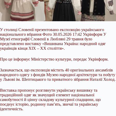
У столиці Словенії презентовано експозицію українського
національного вбрання Фото 30.05.2026 17:42 Укрінформ У
Музеї етнографії Словенії в Любляні 29 травня було
представлено виставку «Вишивана Україна: народний одяг
українців кінця ХІХ – ХХ століття».
Про це інформує Міністерство культури, передає Укрінформ.
Зазначається, що експозиція містить 40 оригінальних ансамблів
народного одягу з фондів Музею народної архітектури та побуту
у Львові ім. Шептицького та приватного
зібрання Наталії Холод.
Виставка пропонує розглянути українську вишивку та
традиційний одяг як значущий елемент національної
самобутності й цінну складову культурної спадщини, що
поєднує історію, родинну пам’ять, звичаї та українську
ідентичність.