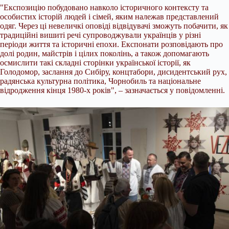
"Експозицію побудовано навколо історичного контексту та
особистих історій людей і сімей, яким належав представлений
одяг. Через ці невеличкі оповіді відвідувачі зможуть побачити, як
традиційні вишиті речі супроводжували українців у різні
періоди життя та історичні епохи. Експонати розповідають про
долі родин, майстрів і цілих поколінь, а також допомагають
осмислити такі складні сторінки української історії, як
Голодомор, заслання до Сибіру, концтабори, дисидентський рух,
радянська культурна політика, Чорнобиль та національне
відродження кінця 1980-х років", – зазначається у повідомленні.