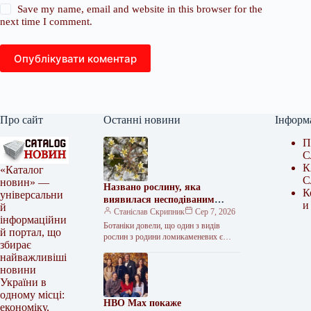
Save my name, email and website in this browser for the
next time I comment.
Опублікувати коментар
Про сайт
Останні новини
Інформ
П
С
К
«Каталог
С
новин» —
Названо рослину, яка
К
універсальни
виявилася несподіваним
и
й
хижаком
Станіслав Скрипник
Сер 7, 2026
інформаційни
Ботаніки довели, що один з видів
й портал, що
рослин з родини ломикаменевих є
збирає
подібне перебждання робить Дарвіна.
найважливіші
Її рослина не просто випадково…
новини
України в
одному місці:
HBO Max покаже
економіку,