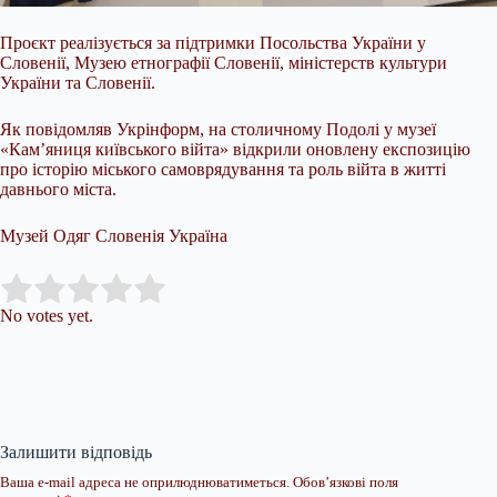
Проєкт реалізується за підтримки Посольства України у
Словенії, Музею етнографії Словенії, міністерств культури
України та Словенії.
Як повідомляв Укрінформ, на столичному Подолі у музеї
«Кам’яниця київського війта» відкрили оновлену експозицію
про історію міського самоврядування та роль війта в житті
давнього міста.
Музей Одяг Словенія Україна
Submit Rating
Rate this item:
No votes yet.
Залишити відповідь
Ваша e-mail адреса не оприлюднюватиметься.
Обов’язкові поля